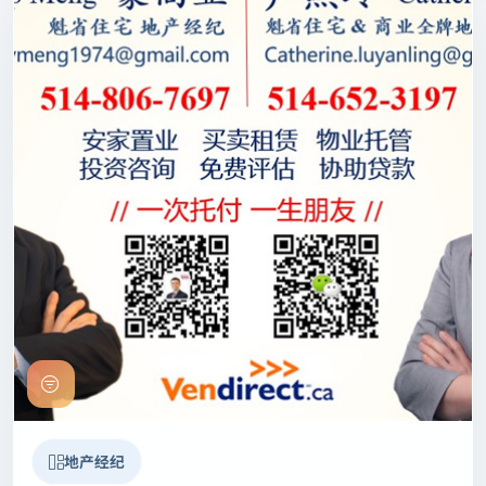
持牌水暖专业—-陈师傅