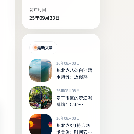
发布时间
25年09月23日
最新文章
26年08月08日
魁北克八处白沙碧
水海滩：近似热带
的夏日去处
26年08月08日
隐于市区的梦幻咖
啡馆：Café
Santropol 的绿意
庭院、暖灯与锦鲤
26年08月08日
池
魁北克8月将迎两
场食象：时间安排