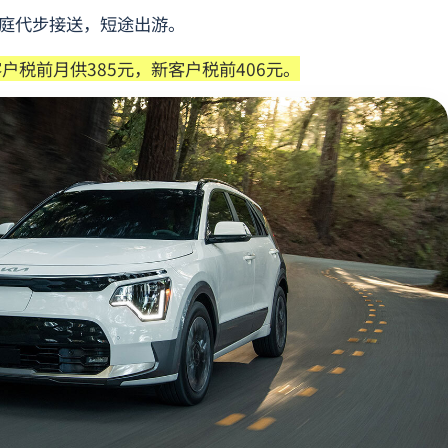
合家庭代步接送，短途出游。
户税前月供385元，新客户税前406元。