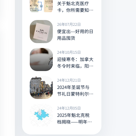
关于魁北克医疗
卡，你所需要知道
的一切
26年07月22日
便宜出---好用的日
用品囤货
24年10月15日
迎接寒冬：加拿大
冬令时来临，阳光
提前告别
24年12月21日
2024年圣诞节与
节礼日蒙特利尔的
营业与休息信息全
览
24年12月05日
2025年魁北克税
档揭晓——明年你
的所得税将是多少