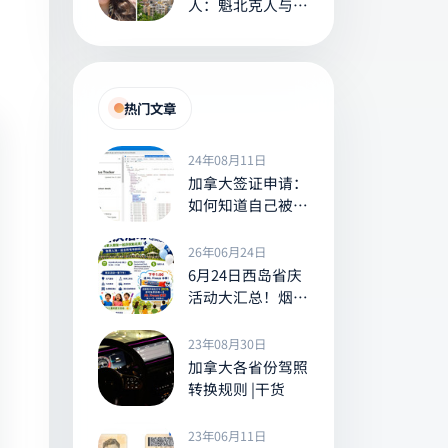
人：魁北克人与其
他加拿大人的七大
显著差异
热门文章
24年08月11日
加拿大签证申请：
如何知道自己被安
调了？Tracker
26年06月24日
6月24日西岛省庆
活动大汇总！烟
花、水上乐园、免
费班车，送冰棒
23年08月30日
等，全家出游别错
加拿大各省份驾照
过！
转换规则 |干货
23年06月11日