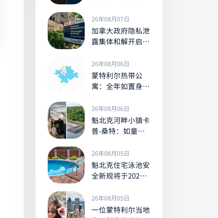
与观测、拍摄指南
26年08月07日
加拿大政府隐私泄
露集体和解开启索
赔，合资格者最高
可获5,280加元
26年08月06日
蒙特利尔热带公
寓：全年如置身室
内丛林的
Tropiques Nord
26年08月06日
魁北克河畔小镇卡
普-桑特：如童话
般的夏日河岸胜景
26年08月05日
魁北克住宅泳池安
全新规将于2027
年生效，未达标者
或面临最高1000
26年08月05日
加元罚款
一位蒙特利尔当地