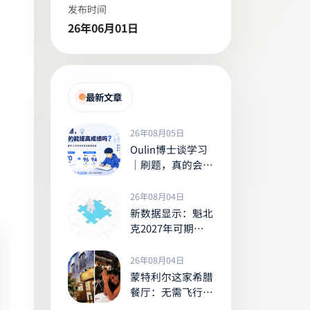
发布时间
26年06月01日
最新文章
26年08月05日
Oulin博士谈学习
｜刷题，真的会让
孩子的成绩变好
吗？
26年08月04日
新数据显示：魁北
克2027年可期待
的加薪幅度及全国
走势
26年08月04日
蒙特利尔这家希腊
餐厅：无需飞行也
能享受米科诺斯式