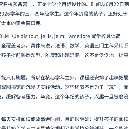
令营名校预备营”，正是为这个目标设计的。时间从6月22日到
5-2026学年的三、四年级学生。这个年龄段的孩子，正好处于
于太累的黄金窗口期。
is tout, je lis, je m’améliore 或学校具体简
，全覆盖考点。具体来说，法语、数学、英语三门主科采用系
让孩子提前熟悉题型、难度和出题思路。这不是泛泛地“提高
。
不能只有刷题。所以在核心学科之外，课程还安排了趣味拓展
园或图书馆的沉浸式实践活动。这些环节不是为了“玩”，而
趣，缓解备考压力。毕竟，这个年纪的孩子，兴趣一旦被磨没
。每天安排阅读或故事会时间，目的很明确：提升孩子的阅读
恰是私校入学考中容易被忽视却又非常拉分的部分。一个能读