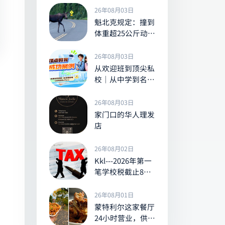
地中海风情
26年08月03日
魁北克规定：撞到
体重超25公斤动物
须停车并报案，违
规最高可罚300加
26年08月03日
元
从欢迎班到顶尖私
校｜从中学到名校
大学的成功案例
26年08月03日
家门口的华人理发
店
26年08月02日
Kkl---2026年第一
笔学校税截止8月3
日
26年08月01日
蒙特利尔这家餐厅
24小时营业，供应