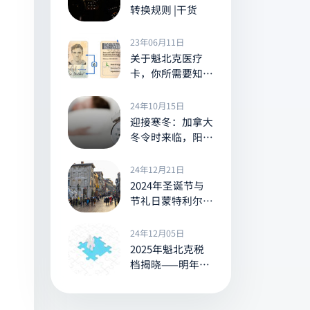
转换规则 |干货
23年06月11日
关于魁北克医疗
卡，你所需要知道
的一切
24年10月15日
迎接寒冬：加拿大
冬令时来临，阳光
提前告别
24年12月21日
2024年圣诞节与
节礼日蒙特利尔的
营业与休息信息全
览
24年12月05日
2025年魁北克税
档揭晓——明年你
的所得税将是多少