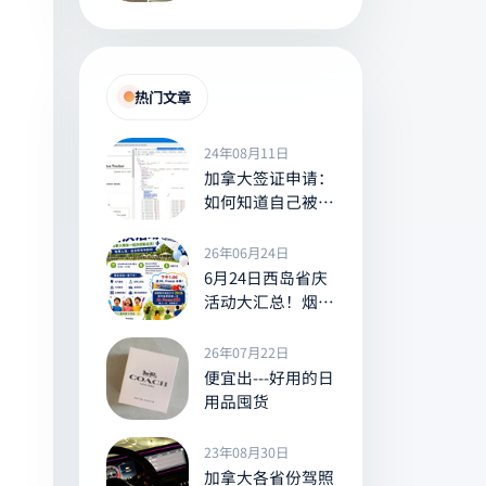
30余款普丁
poutine
热门文章
24年08月11日
加拿大签证申请：
如何知道自己被安
调了？Tracker
26年06月24日
6月24日西岛省庆
活动大汇总！烟
花、水上乐园、免
费班车，送冰棒
26年07月22日
等，全家出游别错
便宜出---好用的日
过！
用品囤货
23年08月30日
加拿大各省份驾照