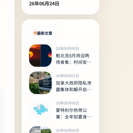
26年06月24日
最新文章
26年08月08日
魁北克8月将迎两
场食象：时间安排
与观测、拍摄指南
26年08月07日
加拿大政府隐私泄
露集体和解开启索
赔，合资格者最高
可获5,280加元
26年08月06日
蒙特利尔热带公
寓：全年如置身室
内丛林的
Tropiques Nord
26年08月06日