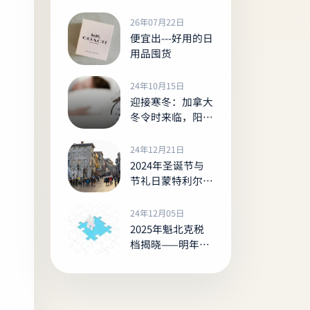
的一切
26年07月22日
便宜出---好用的日
用品囤货
24年10月15日
迎接寒冬：加拿大
冬令时来临，阳光
提前告别
24年12月21日
2024年圣诞节与
节礼日蒙特利尔的
营业与休息信息全
览
24年12月05日
2025年魁北克税
档揭晓——明年你
的所得税将是多少