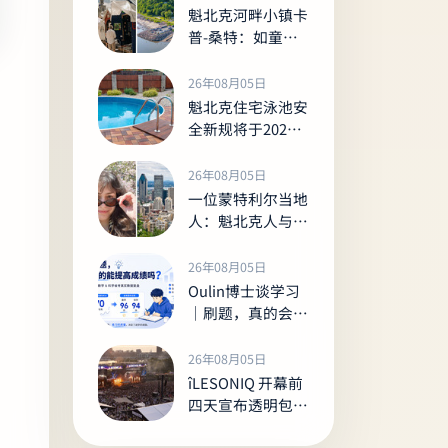
魁北克河畔小镇卡
普-桑特：如童话
般的夏日河岸胜景
26年08月05日
魁北克住宅泳池安
全新规将于2027
年生效，未达标者
或面临最高1000
26年08月05日
加元罚款
一位蒙特利尔当地
人：魁北克人与其
他加拿大人的七大
显著差异
26年08月05日
Oulin博士谈学习
｜刷题，真的会让
孩子的成绩变好
吗？
26年08月05日
îLESONIQ 开幕前
四天宣布透明包新
规，观众强烈反弹