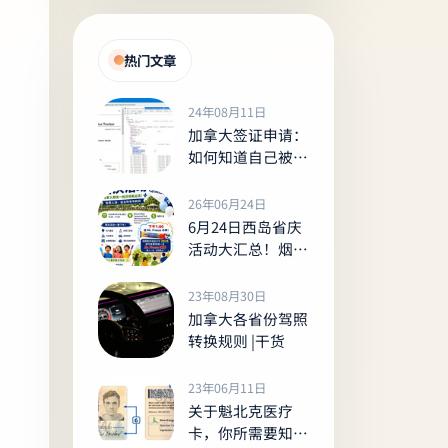
热门文章
24年08月11日
加拿大签证申请：
如何知道自己被安
调了？Tracker
26年06月24日
6月24日西岛省庆
活动大汇总！烟
花、水上乐园、免
费班车，送冰棒
23年08月30日
等，全家出游别错
加拿大各省份驾照
过！
转换规则 |干货
23年06月11日
关于魁北克医疗
卡，你所需要知道