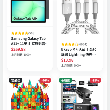
(568)
Samsung Galaxy Tab
A11+ 11英寸 家庭影音大
(6964)
屏平板 四扬声器 Dolby
$269.98
Bkayp MFi认证 十英尺
环绕音效 长续航 便携设
编织 Lightning 快充数
上月销售 1000+
计 6GB内存 128GB可扩
据线 三条装 抗缠绕 高速
$13.98
展 存储 25W快充 灰色
同步 兼容多款iPhone
上月销售 6000+
🏆最佳
-46%
👍精选
-18%