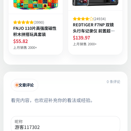
(24934)
(3990)
REDTIGER F7NP 双镜
FNJO 110片高强度磁性
头行车记录仪 前置超清
积木拼搭玩具套装
四千像素 后置高清 170
$139.97
$55.82
度广角 夜视 GPS 24小时
上月销售 2000+
上月销售 2000+
停车兼容APP
0 条评论
文章评论
看完内容，也欢迎补充你的看法或经验。
昵称