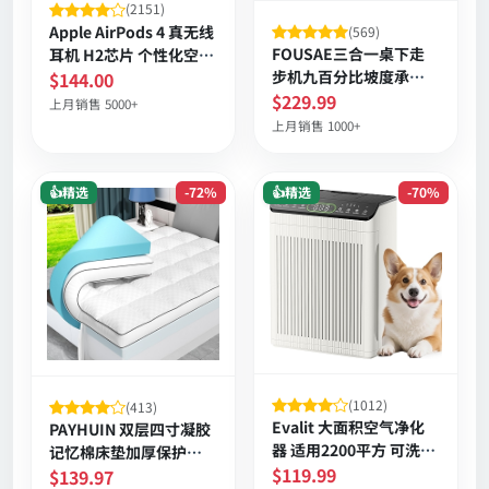
(2151)
Apple AirPods 4 真无线
(569)
FOUSAE三合一桌下走
耳机 H2芯片 个性化空间
步机九百分比坡度承重
音频 防尘防汗 长续航
$144.00
三百三十磅六点二英里
$229.99
上月销售 5000+
时速
上月销售 1000+
👍精选
-72%
👍精选
-70%
(1012)
(413)
Evalit 大面积空气净化
PAYHUIN 双层四寸凝胶
器 适用2200平方 可洗预
记忆棉床垫加厚保护垫
滤 香薰PM2.5显示
$119.99
深度包角防滑护脊透气
$139.97