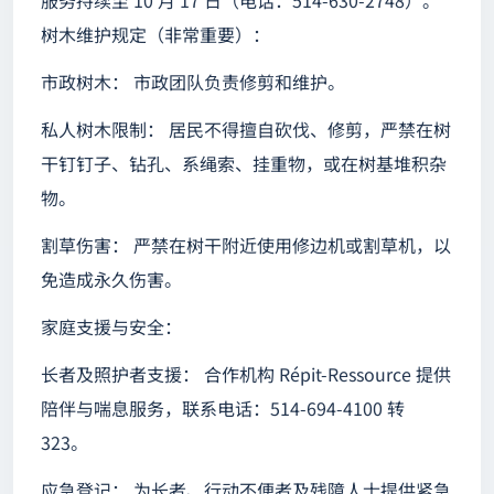
服务持续至 10 月 17 日（电话：514-630-2748）。
树木维护规定（非常重要）：
市政树木： 市政团队负责修剪和维护。
私人树木限制： 居民不得擅自砍伐、修剪，严禁在树
干钉钉子、钻孔、系绳索、挂重物，或在树基堆积杂
物。
割草伤害： 严禁在树干附近使用修边机或割草机，以
免造成永久伤害。
家庭支援与安全：
长者及照护者支援： 合作机构 Répit-Ressource 提供
陪伴与喘息服务，联系电话：514-694-4100 转
323。
应急登记： 为长者、行动不便者及残障人士提供紧急