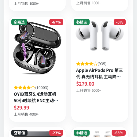
上月销售 1000+
上月销售 1000+
👍精选
-67%
👍精选
-5%
(935)
Apple AirPods Pro 第三
代 真无线耳机 主动降噪
心率感应 空间音频 个性
$279.00
(10003)
化音效 长续航
上月销售 5000+
OYIB蓝牙5.4运动耳机
50小时续航 ENC主动降
噪 IP7防水耳挂式
$29.99
上月销售 4000+
🏆最佳
-23%
👍精选
-65%