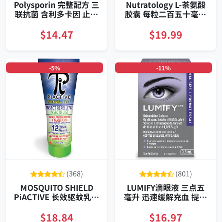
Polysporin 完整配方 三
Nutratology L-茶氨酸
联抗菌 含利多卡因 止痛
胶囊 每粒二百五十毫克
软膏 家用装 快速愈合 无
百二十粒 专为日常压力
痕修复
管理配方
$14.47
$19.99
-5%
-11%
(368)
(801)
MOSQUITO SHIELD
LUMIFY滴眼液 三点五
PiACTIVE 长效驱蚊乳液
毫升 迅速缓解充血 提亮
高浓度艾卡啶配方 快干
眼白 自然明亮神采
不油腻 便携装 户外钓鱼
$18.84
$16.97