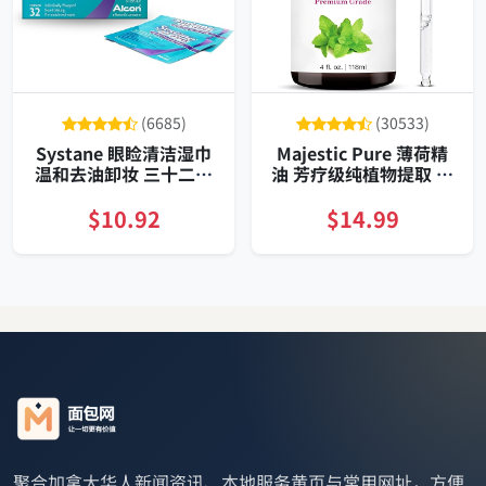
(6685)
(30533)
Systane 眼睑清洁湿巾
Majestic Pure 薄荷精
温和去油卸妆 三十二片
油 芳疗级纯植物提取 大
独立包装
容量带滴管
$10.92
$14.99
聚合加拿大华人新闻资讯、本地服务黄页与常用网址，方便