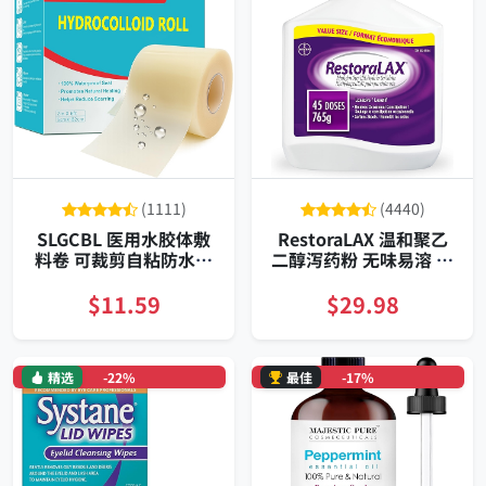
(1111)
(4440)
SLGCBL 医用水胶体敷
RestoraLAX 温和聚乙
料卷 可裁剪自粘防水透
二醇泻药粉 无味易溶 补
气护创贴持久覆盖稳固
水软化 可调剂量 定期通
便专家
$11.59
$29.98
精选
-22%
最佳
-17%