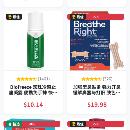
徒步适用
最佳
最佳
-5%
(1461)
(326)
Biofreeze 滚珠冷感止
加强型鼻贴条 强力开鼻
痛凝露 便携免手抹 快速
缓解鼻塞与打鼾 肤色44
长效缓痛
片
$10.14
$19.98
精选
-8%
最佳
-5%