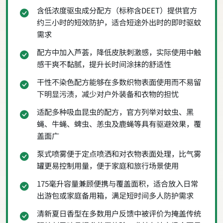
含低浓度驱虫成分配方（标称含DEET）提供官方
约三小时的短效防护，适合短途外出时的即时驱蚊
需求
配方中加入芦荟，降低皮肤刺激感，实际使用中触
感干爽不黏腻，提升长时间涂抹的舒适性
干性不染色配方能够在多数织物表面使用而不易留
下明显污渍，减少对户外装备和衣物的担忧
适配多种吸血昆虫的配方，官方列举对蚊虫、黑
蝇、牛蝇、蜱虫、恙虫及鹿蝇等具有驱避效果，覆
盖面广
泵式喷雾便于定点喷洒和对衣物表面处理，比气雾
罐更易控制用量，便于家庭和旅行场景使用
175毫升容量兼顾便携与覆盖面积，适合放入日常
出游包或家庭备用箱，满足短时间多人防护需求
清新夏日香型在多数用户反馈中被评价为掩盖传统