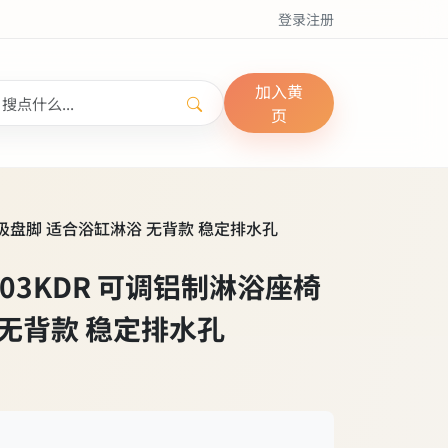
登录
注册
加入黄
页
座椅 带吸盘脚 适合浴缸淋浴 无背款 稳定排水孔
L12203KDR 可调铝制淋浴座椅
 无背款 稳定排水孔