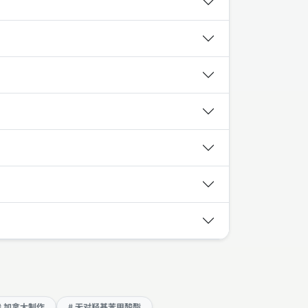
# 加拿大制作
# 无对羟基苯甲酸酯