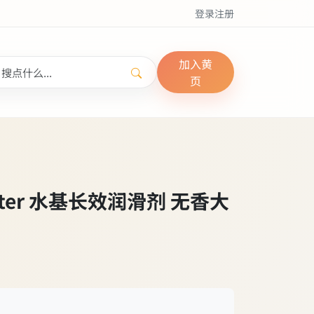
登录
注册
加入黄
页
k Water 水基长效润滑剂 无香大