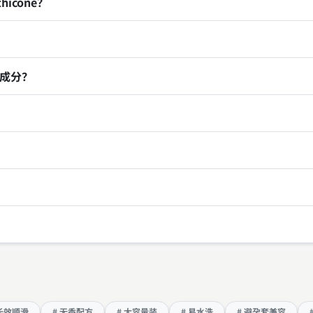
icone？
成分？
 长效顺滑
# 无香配方
# 大容量装
# 易水洗
# 避孕套兼容