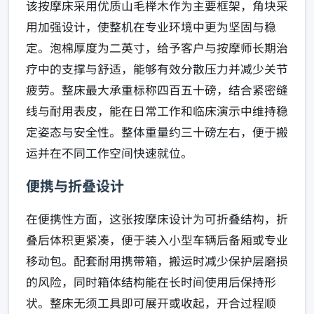
该按摩床采用优质山毛榉木作为主要框架，角块采
用加强设计，使整机在专业环境中更为坚固与稳
定。泡棉厚度为二英寸，给予客户与按摩师长期治
疗中的支撑与舒适，能够有效分散压力并减少关节
疲劳。整床最大承重标称四百五十磅，结合紧密缝
线与耐用表皮，能在日常工作和临床演示中维持稳
定姿态与安全性。整体重量约三十磅左右，便于搬
运并在不同工作空间快速就位。
便携与折叠设计
在便携性方面，这张按摩床设计为可折叠结构，折
叠后体积更紧凑，便于装入小型车辆后备厢或专业
移动包。配套耐用携带箱，搬运时减少保护层磨损
的风险，同时箱体结构能在长时间使用后保持形
状。整床无须工具即可展开或收起，开合过程顺