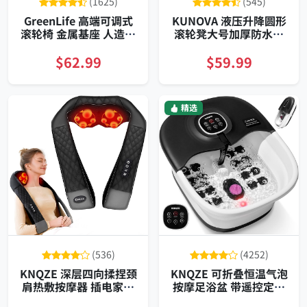
(1625)
(545)
GreenLife 高端可调式
KUNOVA 液压升降圆形
滚轮椅 金属基座 人造皮
滚轮凳大号加厚防水坐
革 耐用 多场景适用办公
垫适合纹身美容技师办
美容店通用
公室居家
$62.99
$59.99
精选
(536)
(4252)
KNQZE 深层四向揉捏颈
KNQZE 可折叠恒温气泡
肩热敷按摩器 插电家用
按摩足浴盆 带遥控定时
车载人体工学
红光磨砂黑外观便携