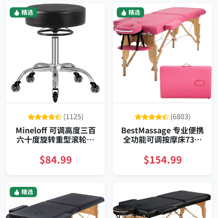
精选
精选
(1125)
(6803)
Mineloff 可调高度三百
BestMassage 专业便携
六十度旋转重型滚轮凳
全功能可调按摩床73英
四百磅承重真皮厚垫
寸含面托
$84.99
$154.99
精选