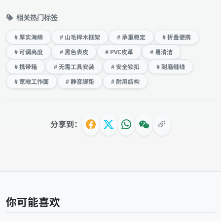
相关热门标签
# 厚实海绵
# 山毛榉木框架
# 承重稳定
# 折叠便携
# 可调高度
# 黑色表皮
# PVC皮革
# 易清洁
# 携带箱
# 无需工具安装
# 安全锁扣
# 耐磨缝线
# 宽敞工作面
# 静音脚垫
# 耐用结构
分享到：
你可能喜欢