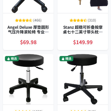
(466)
(310)
Angel Deluxe 厚垫圆形
Stanz 超稳可折叠按摩
气压升降滚轮椅 专业美
桌七十二英寸带头枕臂
容医疗工作椅
托与携带袋黑色款
$69.98
$149.99
精选
精选