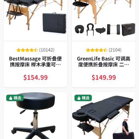
(10142)
(2104)
BestMassage 可折叠便
GreenLife Basic 可调高
携按摩床 榉木承重可调
度便携折叠按摩床 二十
高低
八英寸宽 带全套配件
$154.99
$149.99
精选
精选