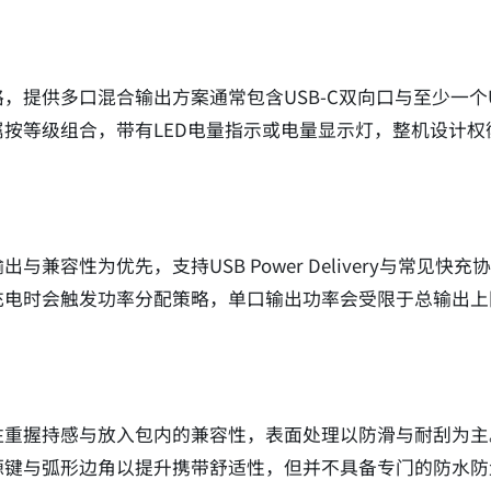
，提供多口混合输出方案通常包含USB-C双向口与至少一个U
按等级组合，带有LED电量指示或电量显示灯，整机设计
兼容性为优先，支持USB Power Delivery与常见
充电时会触发功率分配策略，单口输出功率会受限于总输出上
注重握持感与放入包内的兼容性，表面处理以防滑与耐刮为主
源键与弧形边角以提升携带舒适性，但并不具备专门的防水防