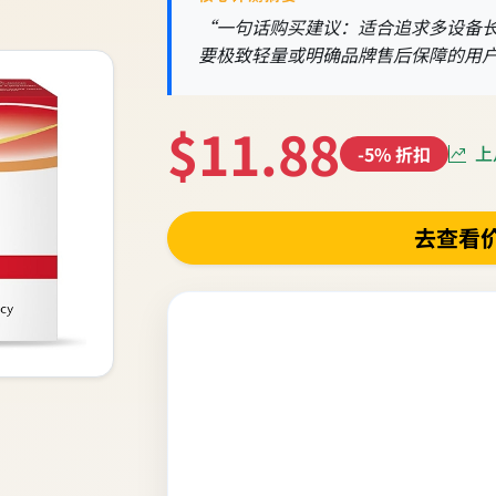
“一句话购买建议：适合追求多设备
要极致轻量或明确品牌售后保障的用
$11.88
上月
-5% 折扣
去查看