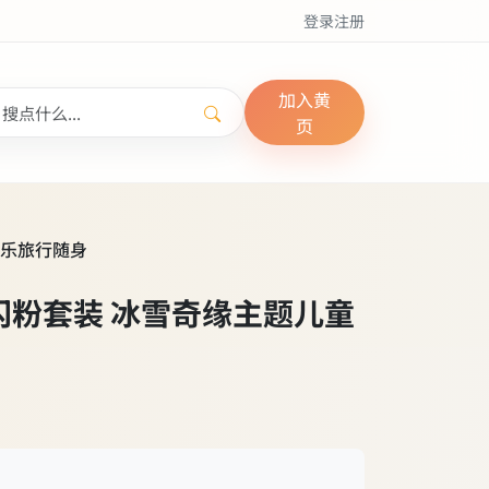
登录
注册
加入黄
页
快乐旅行随身
无污闪粉套装 冰雪奇缘主题儿童