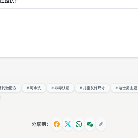
性担忧？
 低刺激配方
# 可水洗
# 非毒认证
# 儿童友好尺寸
# 迪士尼主题
分享到：