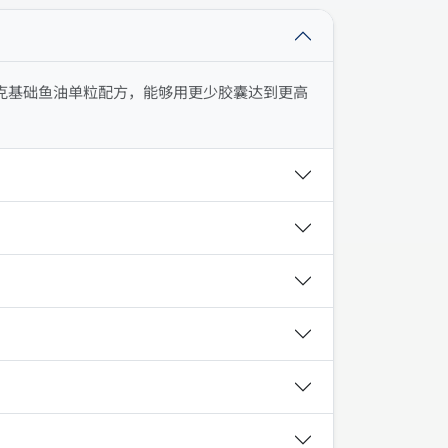
克基础鱼油单粒配方，能够用更少胶囊达到更高