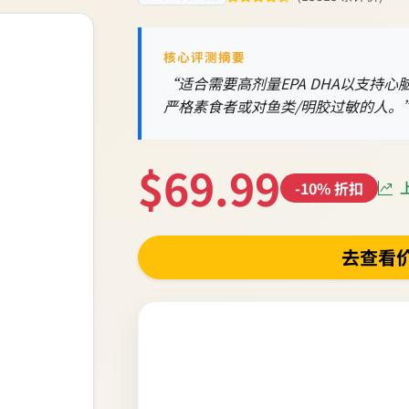
核心评测摘要
“适合需要高剂量EPA DHA以支持
严格素食者或对鱼类/明胶过敏的人。
$69.99
上
-10% 折扣
去查看