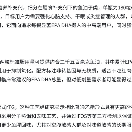
倍浓缩鱼油营养补充剂，细分在膳食补充剂下的鱼油子类，单瓶为1
补充，目标用户为需要强化心脑支持、干眼或炎症管理的人群
，它面向追求每餐显著EPA DHA摄入的中高端用户，同时
每两粒标准服用量可提供约合二千五百毫克鱼油，其中累计EP
于抑制氧化。配方标注非转基因与无麸质，适合不吃红肉但接受海
临床常建议的EPA DHA总量，但对低剂量需求者可能显得
式rTG，这种工艺经研究显示相比普通乙酯形式具有更高的生物
采用分子蒸馏和去味工艺，并通过IFOS等第三方检测以保
和更少鱼腥回味，尤其对空腹敏感人群及对味道敏感的长期服