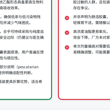
传统乙酯形态具备更高生物利
胶过敏的人群，且包装
提高吸收效率。
存在争议。
测，确保低汞与低污染物残
并非声明为肠溶胶囊，
险并减少气味困扰。
轻微胃不适，需随餐以
，合乎可持续采购与纯度追
高浓度油脂更易氧化，
安全边际（仍建议与医生确
效会下降，厂方未对家
单次剂量偏高对需要低
囊表面顺滑，用户普遍反馈
易精确调整，可能需要
性与顺应性。
明（pescatarian
群提供明确适配性判断。
小瓶装更具折算优势，适合希