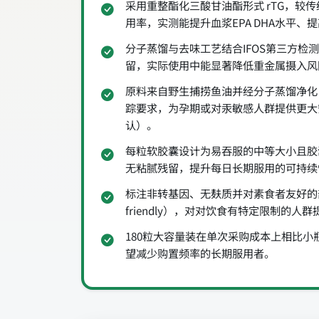
采用重整酯化三酸甘油酯形式 rTG，较
用率，实测能提升血浆EPA DHA水平、
分子蒸馏与去味工艺结合IFOS第三方检
留，实际使用中能显著降低重金属摄入风
原料来自野生捕捞鱼油并经分子蒸馏净化
踪要求，为孕期或对汞敏感人群提供更大
认）。
每粒软胶囊设计为易吞服的中等大小且胶
无粘腻残留，提升每日长期服用的可持续
标注非转基因、无麸质并对素食者友好的部分说
friendly），对对饮食有特定限制的人
180粒大容量装在单次采购成本上相比
望减少购置频率的长期服用者。