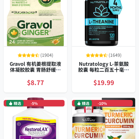
(1904)
(1649)
Gravol 有机姜根提取液
Nutratology L-茶氨酸
体凝胶胶囊 胃肠舒缓不
胶囊 每粒二百五十毫克
造成嗜睡便携易吞服
百二十粒 专为日常压力
管理配方
$8.77
$19.99
精选
-5%
精选
-10%