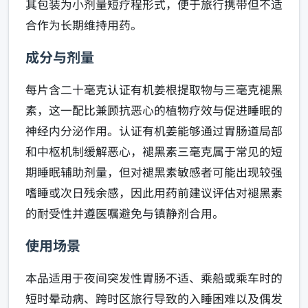
其包装为小剂量短疗程形式，便于旅行携带但不适
合作为长期维持用药。
成分与剂量
每片含二十毫克认证有机姜根提取物与三毫克褪黑
素，这一配比兼顾抗恶心的植物疗效与促进睡眠的
神经内分泌作用。认证有机姜能够通过胃肠道局部
和中枢机制缓解恶心，褪黑素三毫克属于常见的短
期睡眠辅助剂量，但对褪黑素敏感者可能出现较强
嗜睡或次日残余感，因此用药前建议评估对褪黑素
的耐受性并遵医嘱避免与镇静剂合用。
使用场景
本品适用于夜间突发性胃肠不适、乘船或乘车时的
短时晕动病、跨时区旅行导致的入睡困难以及偶发