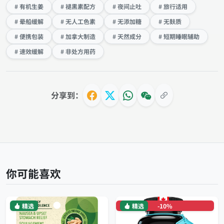
# 有机生姜
# 褪黑素配方
# 夜间止吐
# 旅行适用
# 晕船缓解
# 无人工色素
# 无添加糖
# 无麸质
# 便携包装
# 加拿大制造
# 天然成分
# 短期睡眠辅助
# 速效缓解
# 非处方用药
分享到：
你可能喜欢
精选
精选
-10%