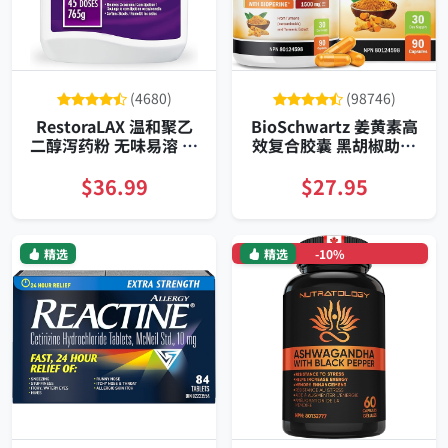
(4680)
(98746)
RestoraLAX 温和聚乙
BioSchwartz 姜黄素高
二醇泻药粉 无味易溶 补
效复合胶囊 黑胡椒助吸
水软化 可调剂量 定期通
收 关节抗炎配方
便专家
$36.99
$27.95
精选
精选
-10%