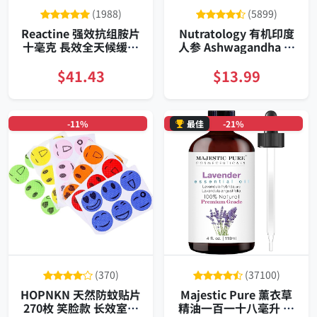
(1988)
(5899)
Reactine 强效抗组胺片
Nutratology 有机印度
十毫克 長效全天候缓解
人参 Ashwagandha 高
八十四片装
含量黑胡椒助吸收胶囊
$41.43
$13.99
-11%
最佳
-21%
(370)
(37100)
HOPNKN 天然防蚊贴片
Majestic Pure 薰衣草
270枚 笑脸款 长效室内
精油一百一十八毫升 纯