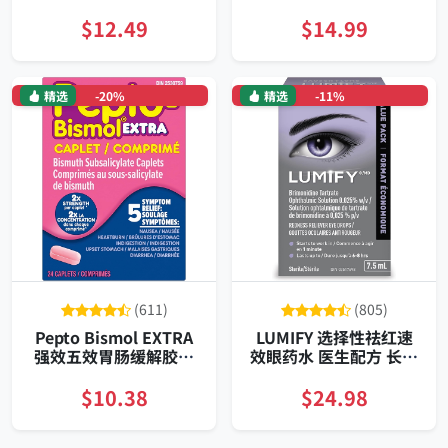
户外防护
天然高纯度芳香护理油
适用于扩香与护肤
$12.49
$14.99
精选
-20%
精选
-11%
(611)
(805)
Pepto Bismol EXTRA
LUMIFY 选择性祛红速
强效五效胃肠缓解胶囊
效眼药水 医生配方 长效
二十四粒装 非处方携带
显白
方便 快速止恶心腹泻
$10.38
$24.98