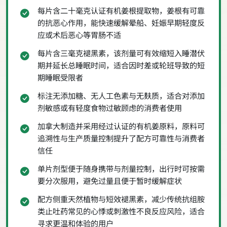
每片含二十毫克认证有机姜根提取物，姜根有可靠
的抗恶心作用，能快速缓解晕船、妊娠早期轻度反
应或术后恶心等胃肠不适
每片含三毫克褪黑素，该剂量可有效缩短入睡潜伏
期并延长总睡眠时间，适合因时差或轮班导致的短
期睡眠受限者
标注无添加糖、无人工色素与无麸质，适合对添加
剂敏感或有轻度食物过敏顾虑的消费者使用
加拿大制造并采用经过认证的有机姜原料，原料可
追溯性与生产质量控制提升了配方可靠性与消费者
信任
单片剂型便于随身携带与剂量控制，出行时可按需
要分次服用，避免过量且便于暂时缓解症状
配方侧重天然植物与短效褪黑素，减少传统抗组胺
类止吐药常见的心悸或刺激性不良反应风险，适合
寻求更温和体验的用户