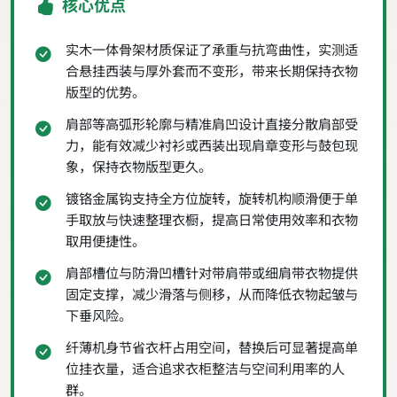
核心优点
实木一体骨架材质保证了承重与抗弯曲性，实测适
合悬挂西装与厚外套而不变形，带来长期保持衣物
版型的优势。
肩部等高弧形轮廓与精准肩凹设计直接分散肩部受
力，能有效减少衬衫或西装出现肩章变形与鼓包现
象，保持衣物版型更久。
镀铬金属钩支持全方位旋转，旋转机构顺滑便于单
手取放与快速整理衣橱，提高日常使用效率和衣物
取用便捷性。
肩部槽位与防滑凹槽针对带肩带或细肩带衣物提供
固定支撑，减少滑落与侧移，从而降低衣物起皱与
下垂风险。
纤薄机身节省衣杆占用空间，替换后可显著提高单
位挂衣量，适合追求衣柜整洁与空间利用率的人
群。