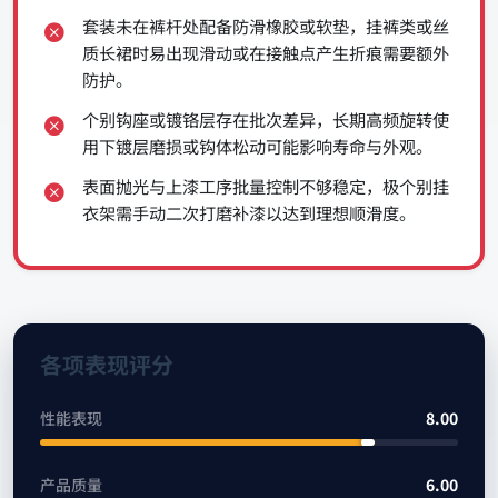
套装未在裤杆处配备防滑橡胶或软垫，挂裤类或丝
质长裙时易出现滑动或在接触点产生折痕需要额外
防护。
个别钩座或镀铬层存在批次差异，长期高频旋转使
用下镀层磨损或钩体松动可能影响寿命与外观。
表面抛光与上漆工序批量控制不够稳定，极个别挂
衣架需手动二次打磨补漆以达到理想顺滑度。
各项表现评分
性能表现
8.00
产品质量
6.00