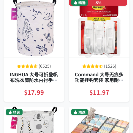
精选
-5%
(6525)
(1526)
INGHUA 大号可折叠帆
Command 大号无痕多
布洗衣筒防水内衬手提
功能挂钩套装 家用耐用
收纳篮
可承重至五磅 门后衣帽
厨房浴室通用 三钩六贴
$17.99
$11.97
精选
精选