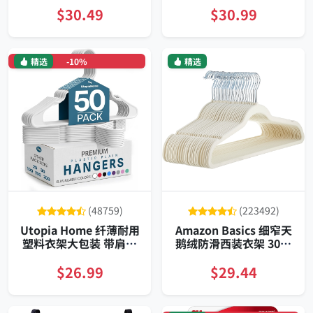
耐用收纳
$30.49
$30.99
精选
-10%
精选
(48759)
(223492)
Utopia Home 纤薄耐用
Amazon Basics 细窄天
塑料衣架大包装 带肩槽
鹅绒防滑西装衣架 30支
防滑承重适配衬衫与裤
装 象牙银色
装
$26.99
$29.44