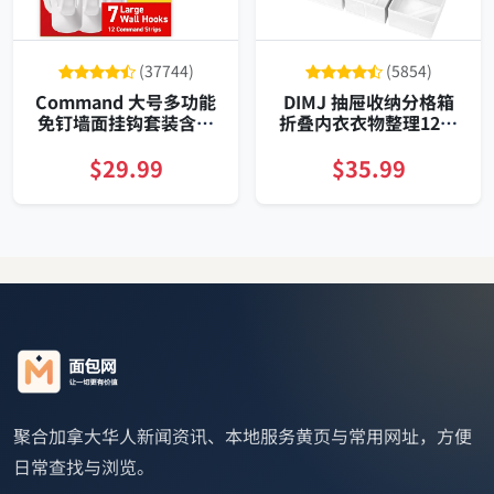
(37744)
(5854)
Command 大号多功能
DIMJ 抽屉收纳分格箱
免钉墙面挂钩套装含替
折叠内衣衣物整理12件
换粘贴条七件装 免损伤
套
可承重五磅
$29.99
$35.99
聚合加拿大华人新闻资讯、本地服务黄页与常用网址，方便
日常查找与浏览。