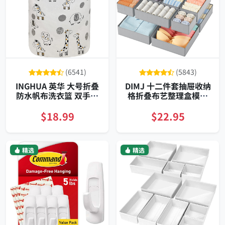
(6541)
(5843)
INGHUA 英华 大号折叠
DIMJ 十二件套抽屉收纳
防水帆布洗衣篮 双手柄
格折叠布艺整理盒模块
便携收纳筒 宿舍儿童家
化稳固加固灰色
用
$18.99
$22.95
精选
精选