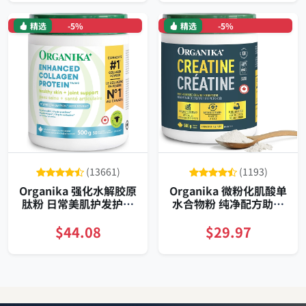
精选
-5%
精选
-5%
(13661)
(1193)
Organika 强化水解胶原
Organika 微粉化肌酸单
肽粉 日常美肌护发护甲
水合物粉 纯净配方助力
关节修复增弹润泽抗老
增肌恢复
$44.08
$29.97