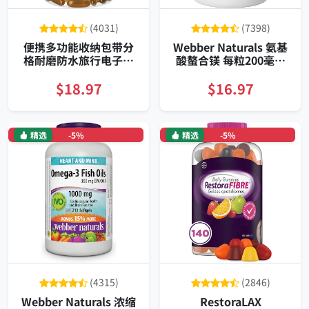
(4031)
(7398)
便携多功能收纳包带分
Webber Naturals 氨基
格耐磨防水旅行电子配
酸螯合镁 每粒200毫克
件整理便捷收纳袋
温和易吸收 适合素食者
120粒长期装
$18.97
$16.97
精选
-5%
精选
-5%
(4315)
(2846)
Webber Naturals 浓缩
RestoraLAX