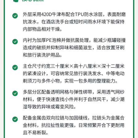
外层采用420D牛津布配合TPU防水涂层，表面耐磨
抗泼水，在酒店洗手台或短时间雨水环境下能保持
内部物品相对干燥。
内衬为加厚PE泡棉并做抗菌处理，能减少瓶罐碰撞
造成的破损并抑制异味和细菌滋生，适合放置牙刷
和旅行装洗护用品。
主仓尺寸约宽三十厘米×高十八厘米×深十二厘米
的紧凑设计，可容纳常见旅行装洗发水、中等电动
剃须刀与多件小物，实现一包多用的整理能力。
多层分区配备透明网格与弹性绑带，采用透气网纱
材料，便于快速查找小件并利于自然风干，减少潮
湿导致的异味或霉变风险。
配备金属齿双向拉链与加固缝线，拉链头为金属合
金材料，抗拉扯性能更强，日常频繁开合下更耐用
且不易断裂。