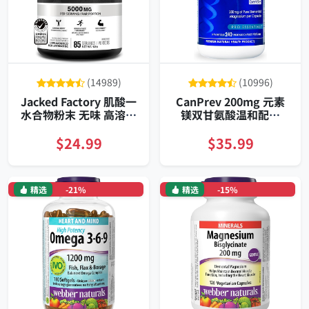
(14989)
(10996)
Jacked Factory 肌酸一
CanPrev 200mg 元素
水合物粉末 无味 高溶解
镁双甘氨酸温和配方
配方
240粒素食胶囊
$24.99
$35.99
精选
-21%
精选
-15%