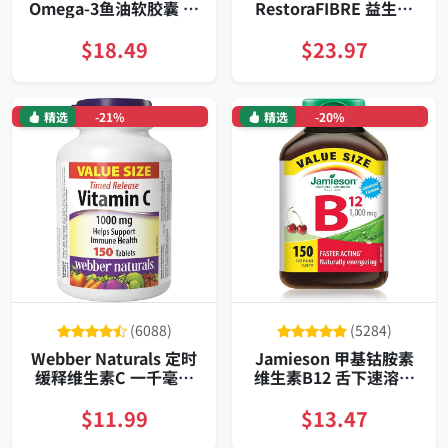
Omega‑3鱼油软胶囊 温
RestoraFIBRE 益生元
和配方支持心脑血管与
菊粉纤维软糖 每日助消
抗炎维持每天补充装
化140粒装
$18.49
$23.97
精选
-21%
精选
-20%
(6088)
(5284)
Webber Naturals 定时
Jamieson 甲基钴胺素
缓释维生素C 一千毫克
维生素B12 舌下速溶片
一日一片 一百五十片 温
大容量装
和不刺激 素食适用 持续
$11.99
$13.47
释放