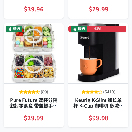
无塑料水路 自动断电
水箱 一键速制 强力萃取
可装随行杯
$39.96
$79.99
精选
精选
-41%
(89)
(6419)
Pure Future 双装分隔
Keurig K-Slim 细长单
密封零食盒 带盖提手透
杯 K-Cup 咖啡机 多流注
明PET便携 可冷冻耐用
水 三档杯量 快速加热 节
含八格内胆
能自动关 黑色
$29.99
$99.98