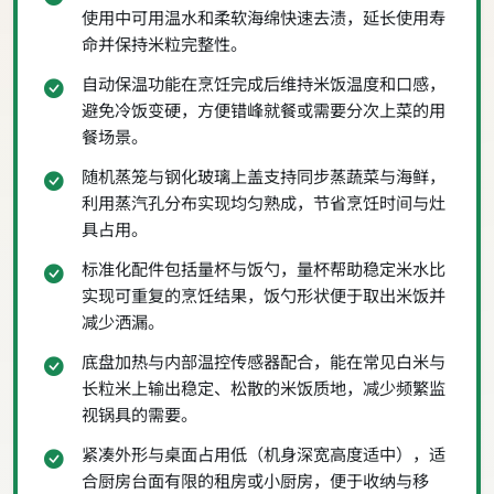
使用中可用温水和柔软海绵快速去渍，延长使用寿
命并保持米粒完整性。
自动保温功能在烹饪完成后维持米饭温度和口感，
避免冷饭变硬，方便错峰就餐或需要分次上菜的用
餐场景。
随机蒸笼与钢化玻璃上盖支持同步蒸蔬菜与海鲜，
利用蒸汽孔分布实现均匀熟成，节省烹饪时间与灶
具占用。
标准化配件包括量杯与饭勺，量杯帮助稳定米水比
实现可重复的烹饪结果，饭勺形状便于取出米饭并
减少洒漏。
底盘加热与内部温控传感器配合，能在常见白米与
长粒米上输出稳定、松散的米饭质地，减少频繁监
视锅具的需要。
紧凑外形与桌面占用低（机身深宽高度适中），适
合厨房台面有限的租房或小厨房，便于收纳与移