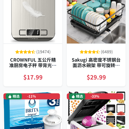
(19474)
(6489)
CROWNFUL 五公斤精
Sakugi 高密度不锈钢台
准厨房电子秤 带背光去
面沥水碗架 带可旋转排
皮功能 多单位切换 便携
水管 深黑 省空间稳固免
紧凑
安装
$17.99
$29.99
精选
-11%
精选
-33%