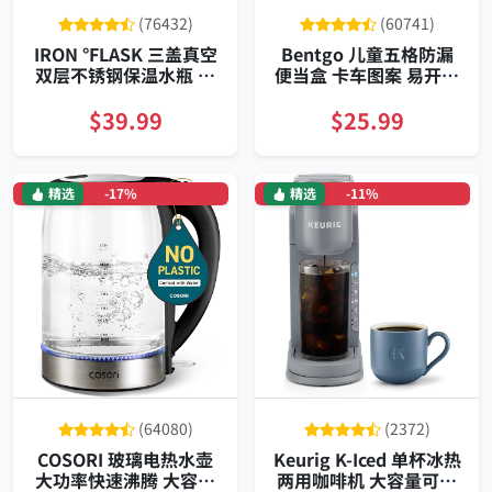
(76432)
(60741)
IRON °FLASK 三盖真空
Bentgo 儿童五格防漏
双层不锈钢保温水瓶 多
便当盒 卡车图案 易开扣
功能吸管翻盖 防漏户外
耐摔
运动旅行适用大容量
$39.99
$25.99
精选
-17%
精选
-11%
(64080)
(2372)
COSORI 玻璃电热水壶
Keurig K-Iced 单杯冰热
大功率快速沸腾 大容量
两用咖啡机 大容量可拆