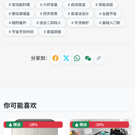
# 双功能料理
# 六杯容量
# 自动保温
# 非粘涂层
# 钢化玻璃盖
# 同步蒸煮
# 易清洁设计
# 台面节省
# 随附量杯
# 适合二到四人
# 手洗维护
# 基础入门款
# 节省烹饪时间
# 家庭简餐
分享到：
你可能喜欢
精选
-18%
精选
-10%