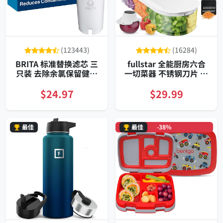
(123443)
(16284)
BRITA 标准替换滤芯 三
fullstar 全能厨房六合
只装 去除余氯保留健康
一切菜器 不锈钢刀片 带
矿物质 适配滤水壶
大容量收纳盒 紧凑便携
防滑底座
$24.97
$29.99
最佳
最佳
-38%