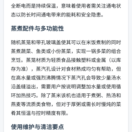
全断电而是持续保温，意味着使用者需关注通电状
态以防长时间通电带来的能耗和安全隐患。
蒸煮配件与多功能性
随机蒸笼和带孔玻璃盖使其可以在米饭煮制的同时
蒸煮蔬菜、鱼类或小份蒸菜，实现一锅多菜的组合
烹饪。蒸笼材质为轻质食品接触塑料或金属（以库
存为准），蒸汽孔设计对食材熟成均匀有帮助，但
在高水量或强烈沸腾情况下蒸汽孔会导致少量汤水
沿盖缝溢出，需要用户按说明调整加水量或使用循
环加热技巧。除了蒸米该机也适用于煮粥、热汤和
燕麦等流质类食物，但对于厚粥或需长时慢炖的菜
肴其恒温与控时精度有限。
使用维护与清洁要点