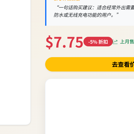
“一句话购买建议：适合经常外出需
防水或无线充电功能的用户。”
$7.75
上月售出
-5% 折扣
去查看