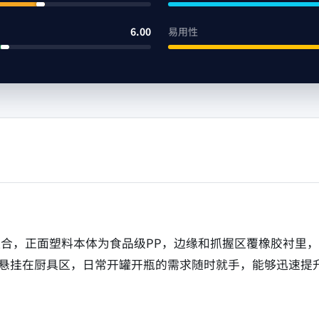
6.00
易用性
材料组合，正面塑料本体为食品级PP，边缘和抓握区覆橡胶衬
或悬挂在厨具区，日常开罐开瓶的需求随时就手，能够迅速提