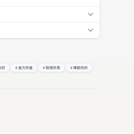
友好
# 省力开盖
# 耐用外壳
# 橡胶内衬