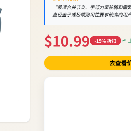
“最适合关节炎、手部力量较弱和需
直径盖子或极端耐用性要求较高的用
$10.99
上
-15% 折扣
去查看