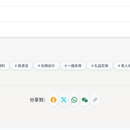
材料
# 易清洁
# 长柄设计
# 一器多用
# 礼品实用
# 老人
分享到：