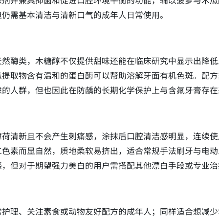
味剂并兼具抑菌和促进口腔环境平衡的功能，辅以菠萝与木瓜
但仍需基本清洁与清新口气的成年人日常使用。
天然酶类，木糖醇不仅提供甜味还能在临床研究中显示出降低
提取物含有温和的蛋白酶可以帮助溶解牙面有机色斑。配方刻
虑的人群，但也因此在防龋的长期化学保护上与含氟牙膏存在
薄荷清新且不会产生刺痛感，涂抹后口腔清洁感明显，连续使
工色素而显自然，质地柔软易挤出，适合常规手法刷牙与电动
感，但对于期望强力美白的用户需搭配其他漂白手段或专业治
护理、关注素食或动物友好配方的成年人；同样适合想减少S