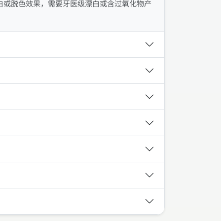
白或脱色效果，需要牙医级漂白或含过氧化物产