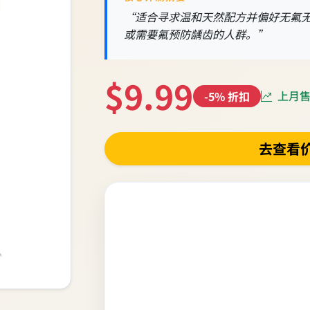
“适合寻求温和天然配方并偏好无氟无
或需要氟预防龋齿的人群。”
$9.99
上月售出
-5% 折扣
去查看