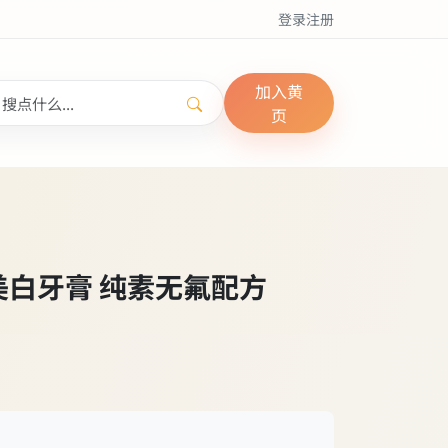
登录
注册
加入黄
页
和美白牙膏 纯素无氟配方