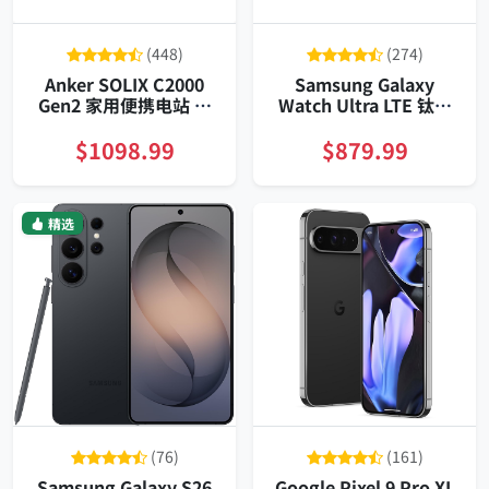
(448)
(274)
Anker SOLIX C2000
Samsung Galaxy
Gen2 家用便携电站 大
Watch Ultra LTE 钛合
容量可扩展 快充五十八
金户外智能手表 双频定
分钟 高峰四千瓦 稳定输
位超长续航
$1098.99
$879.99
出无噪运行
精选
(76)
(161)
Samsung Galaxy S26
Google Pixel 9 Pro XL