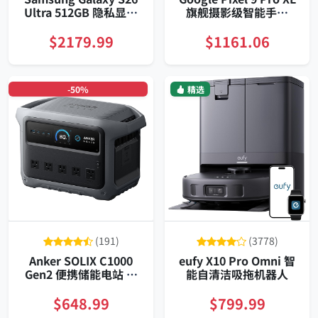
Ultra 512GB 隐私显示
旗舰摄影级智能手机
内置S Pen 夜拍旗舰机
256GB
$2179.99
$1161.06
-50%
精选
(191)
(3778)
Anker SOLIX C1000
eufy X10 Pro Omni 智
Gen2 便携储能电站 家
能自清洁吸拖机器人
用应急户外露营稳定供
电与极速充放电保护
$648.99
$799.99