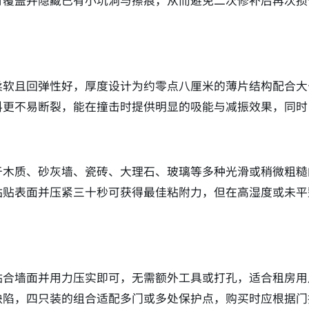
可覆盖并隐藏已有小坑洞与擦痕，从而避免二次修补后再次损
。
柔软且回弹性好，厚度设计为约零点八厘米的薄片结构配合大
料更不易断裂，能在撞击时提供明显的吸能与减振效果，同时
于木质、砂灰墙、瓷砖、大理石、玻璃等多种光滑或稍微粗糙
粘贴表面并压紧三十秒可获得最佳粘附力，但在高湿度或未平
贴合墙面并用力压实即可，无需额外工具或打孔，适合租房用
缺陷，四只装的组合适配多门或多处保护点，购买时应根据门