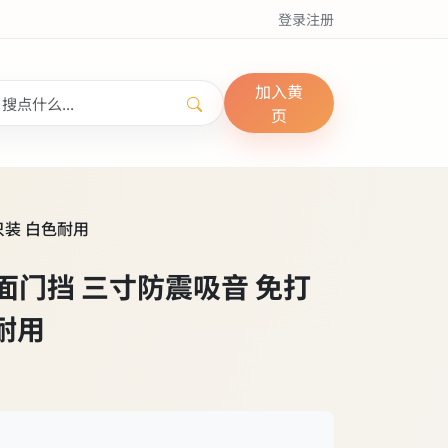
登录
注册
加入黄
页
只装 白色耐用
胶墙面门挡 三寸防震吸音 免打
耐用