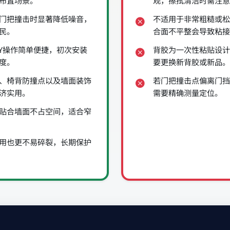
布置场景。
观，擦拭清洁时需注意
门把撞击时显著降低噪音，
不适用于非常粗糙或松
民。
合面不平整会导致粘接
Y操作简单便捷，初次安装
背胶为一次性粘贴设计
度。
要更换新背胶或新品。
、椅背防撞点以及墙面装饰
若门把撞击点偏离门挡
济实用。
需要精确测量定位。
贴合墙面不占空间，适合窄
用也更不易碎裂，长期保护