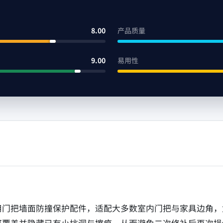
8.00
产品质量
9.00
易用性
属于家用门把墙面防撞保护配件，适配大多数室内门把与家具边