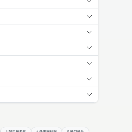
# 耐用抗老化
# 多表面粘贴
# 薄型设计