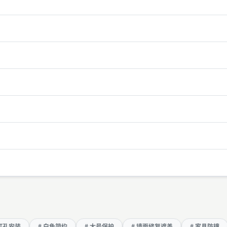
免打孔安装
# 白色简约
# 大号保护
# 墙面修复遮盖
# 家具防撞