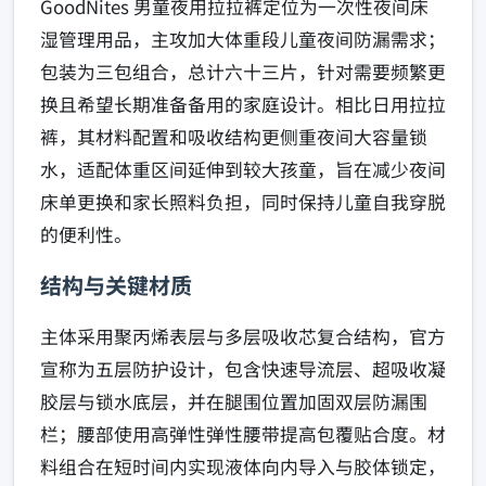
GoodNites 男童夜用拉拉裤定位为一次性夜间床
湿管理用品，主攻加大体重段儿童夜间防漏需求；
包装为三包组合，总计六十三片，针对需要频繁更
换且希望长期准备备用的家庭设计。相比日用拉拉
裤，其材料配置和吸收结构更侧重夜间大容量锁
水，适配体重区间延伸到较大孩童，旨在减少夜间
床单更换和家长照料负担，同时保持儿童自我穿脱
的便利性。
结构与关键材质
主体采用聚丙烯表层与多层吸收芯复合结构，官方
宣称为五层防护设计，包含快速导流层、超吸收凝
胶层与锁水底层，并在腿围位置加固双层防漏围
栏；腰部使用高弹性弹性腰带提高包覆贴合度。材
料组合在短时间内实现液体向内导入与胶体锁定，