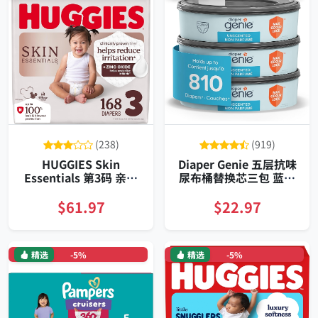
(238)
(919)
HUGGIES Skin
Diaper Genie 五层抗味
Essentials 第3码 亲肤
尿布桶替换芯三包 蓝色
防漏婴儿纸尿裤168片装
适配Elite
$61.97
$22.97
精选
-5%
精选
-5%