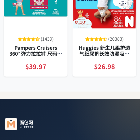
(1439)
(20383)
Pampers Cruisers
Huggies 新生儿柔护透
360° 弹力拉拉裤 尺码五
气纸尿裤长效防漏吸收
96片装
舒适贴合大包装敏感肌
专用
$39.97
$26.98