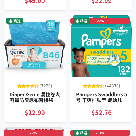
$45.00
$22.99
精选
精选
-5%
(3270)
(44330)
Diaper Genie 易拉卷大
Pampers Swaddlers 5
容量防臭尿布替换袋 双
号 干爽护肤型 婴幼儿超
层密封强韧易撕 兼容
强吸收尿布
Signature与Platinum
$22.99
$52.76
环保省料
-5%
精选
-13%