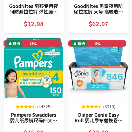
GoodNites 男孩专用夜
GoodNites 男童夜用防
间防漏拉拉裤 弹性腰围
尿拉拉裤 大号 高吸收多
五层吸收 双腿护翼 舒适
层防漏双腿加强三包装
贴合 44片装
$32.98
$62.97
精选
-13%
精选
-5%
(44329)
(3310)
Pampers Swaddlers
Diaper Genie Easy
婴儿纸尿裤尺码四大容
Roll 婴儿尿布替换卷可
量装全面防漏超强吸收
撕式卷筒持久抗臭多层
亲肤透气舒爽夜间加护
复合膜节省塑料环保型