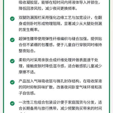
吸收凝胶层，能够在短时间内将液体导入并锁住，
降低回渗风险，减少夜间更换频率。
双腿防漏围栏采用强化边缘工艺与加宽设计，在翻
身或侧卧时形成物理阻隔，显著减少从大腿处侧漏
的发生概率。
超弹性腰带使用弹性纤维编织与缝合加强，提供贴
合但不紧绷的包覆感，便于儿童自行穿脱同时维持
整夜贴合。
柔软内衬采用亲肤合成纤维处理并做表面速干处
理，接触皮肤时降低湿冷感，适合敏感肌儿童减少
摩擦不适。
产品加入气味吸收层与微孔封存结构，在吸收尿液
的同时抑制异味扩散，改善夜间卧室气味环境和孩
子自信感。
一次性三包组合包装设计便于家庭囤货与分发，适
合长期备用与旅行携带，减少频繁购买带来的时间