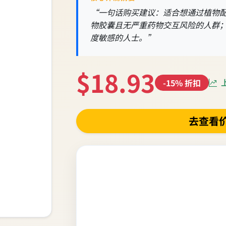
“一句话购买建议：适合想通过植物
物胶囊且无严重药物交互风险的人群
度敏感的人士。”
$18.93
上
-15% 折扣
去查看