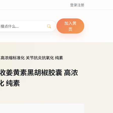
登录
注册
加入黄
页
椒胶囊 高浓缩标准化 关节抗炎抗氧化 纯素
s 高吸收姜黄素黑胡椒胶囊 高浓
化 纯素