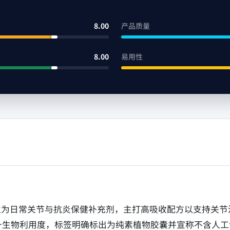
8.00
产品质量
8.00
易用性
黄素胶囊定位为日常关节与抗炎保健补充剂，主打高吸收配方以支
升生物利用度，标签明确标出为纯素植物胶囊并宣称不含人工