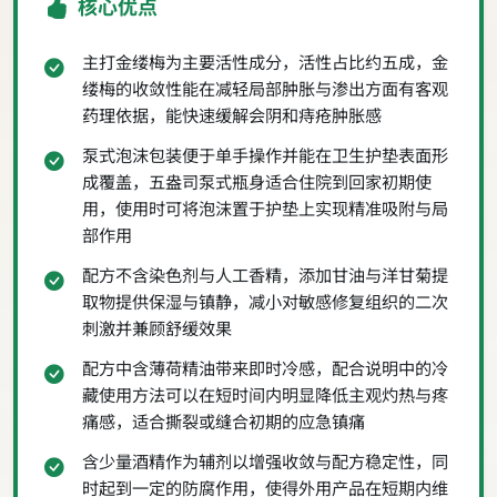
核心优点
主打金缕梅为主要活性成分，活性占比约五成，金
缕梅的收敛性能在减轻局部肿胀与渗出方面有客观
药理依据，能快速缓解会阴和痔疮肿胀感
泵式泡沫包装便于单手操作并能在卫生护垫表面形
成覆盖，五盎司泵式瓶身适合住院到回家初期使
用，使用时可将泡沫置于护垫上实现精准吸附与局
部作用
配方不含染色剂与人工香精，添加甘油与洋甘菊提
取物提供保湿与镇静，减小对敏感修复组织的二次
刺激并兼顾舒缓效果
配方中含薄荷精油带来即时冷感，配合说明中的冷
藏使用方法可以在短时间内明显降低主观灼热与疼
痛感，适合撕裂或缝合初期的应急镇痛
含少量酒精作为辅剂以增强收敛与配方稳定性，同
时起到一定的防腐作用，使得外用产品在短期内维