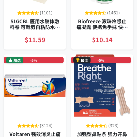
(1101)
(1461)
SLGCBL 医用水胶体敷
Biofreeze 滚珠冷感止
料卷 可裁剪自粘防水透
痛凝露 便携免手抹 快速
气护创贴持久覆盖稳固
长效缓痛
$11.59
$10.14
精选
-5%
最佳
-5%
(3124)
(323)
Voltaren 强效消炎止痛
加强型鼻贴条 强力开鼻