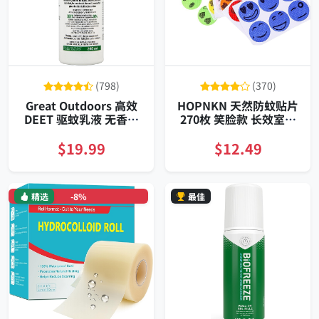
(798)
(370)
Great Outdoors 高效
HOPNKN 天然防蚊贴片
DEET 驱蚊乳液 无香配
270枚 笑脸款 长效室内
方 240毫升
户外防护
$19.99
$12.49
精选
-8%
最佳