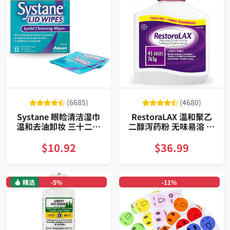
(6685)
(4680)
Systane 眼睑清洁湿巾
RestoraLAX 温和聚乙
温和去油卸妆 三十二片
二醇泻药粉 无味易溶 补
独立包装
水软化 可调剂量 定期通
便专家
$10.92
$36.99
精选
-5%
-11%