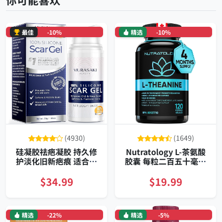
最佳
-10%
精选
-10%
(4930)
(1649)
硅凝胶祛疤凝胶 持久修
Nutratology L-茶氨酸
护淡化旧新疤痕 适合所
胶囊 每粒二百五十毫克
有肤质 轻薄不油腻
百二十粒 专为日常压力
管理配方
$34.99
$19.99
精选
-22%
精选
-5%