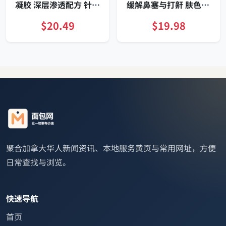
凝胶 深层渗透配方 针对
缓解鼻塞与打鼾 肤色44
关节与肌肉疼痛 临时缓
片
解 100g
$20.49
$19.98
聚合加拿大华人新闻资讯、本地服务黄页与常用网址，方便
日常查找与浏览。
快速导航
首页