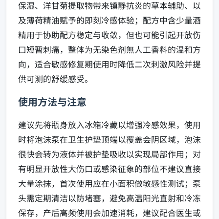
保湿、洋甘菊提取物带来镇静抗炎的草本辅助、以
及薄荷精油赋予的即刻冷感体验；配方中含少量酒
精用于协助配方稳定与收敛，但也可能引起开放伤
口短暂刺痛，整体为无染色剂無人工香料的温和方
向，适合敏感修复期使用时降低二次刺激风险并提
供可测的舒缓感受。
使用方法与注意
建议先将瓶身放入冰箱冷藏以增强冷感效果，使用
时将泡沫泵在卫生护垫顶端以覆盖会阴区域，泡沫
很快会转为液体并被护垫吸收以实现局部作用；对
有明显开放性大伤口或感染征象的部位不建议直接
大量涂抹，首次使用应在小面积做敏感性测试；泵
头需定期清洁以防堵塞，避免高温阳光直射和冷冻
保存，产后高频使用会加速消耗，建议配合医生或