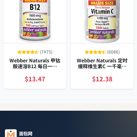
(7475)
(6086)
Webber Naturals 甲钴
Webber Naturals 定时
胺速溶B12 每日一片
缓释维生素C 一千毫克
150片补充装
一日一片 一百五十片 温
和不刺激 素食适用 持续
$13.47
$12.38
释放