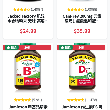
(14987)
(10988)
Jacked Factory 肌酸一
CanPrev 200mg 元素
水合物粉末 无味 高溶解
镁双甘氨酸温和配方
配方
240粒素食胶囊
$24.99
$35.99
精选
-20%
精选
-34%
(5281)
(11478)
Jamieson 甲基钴胺素
Jamieson 维生素D3 每