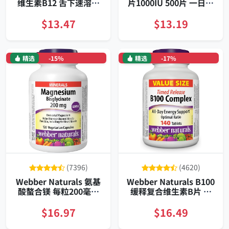
维生素B12 舌下速溶片
片1000IU 500片 一日骨
大容量装
骼免疫补充
$13.47
$13.19
精选
-15%
精选
-17%
(7396)
(4620)
Webber Naturals 氨基
Webber Naturals B100
酸螯合镁 每粒200毫克
缓释复合维生素B片 全
温和易吸收 适合素食者
天能量代谢支持 纯素无
120粒长期装
添加 长效释放配方
$16.97
$16.49