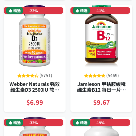
精选
-22%
精选
-11%
(5751)
(5469)
Webber Naturals 强效
Jamieson 甲钴胺缓释
维生素D3 2500IU 软胶
维生素B12 每日一片持
囊 180粒
久能量 大容量装
$6.99
$9.67
精选
-32%
精选
-19%