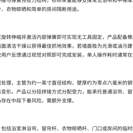
拼接与弹簧预张力结构，标称承重能够支撑常见浴帘和中等厚
户、衣物晾晒和简单的房间隔断用途。
过旋转伸缩并激活内部弹簧即可实现无工具固定，产品配备橡
墙面清洁干燥以获得最佳抓地效果，若墙面极为光滑或油污建
数用户反馈通过视觉对照即可完成安装，单人操作耗时通常在
腐处理，主管为约一英寸直径结构，壁厚约为零点六毫米的钢
易变形。产品以分段拼接方式分配受力，能承托普通浴帘、窗
仍存在中段下垂风险，需额外支撑。
，包括浴室淋浴帘、窗帘杆、衣物晾晒杆、门口或房间的临时