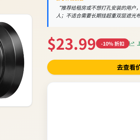
“推荐给租房或不想打孔安装的用户
人；不适合需要长期挂超重双层遮光
$23.99
上
-10% 折扣
去查看