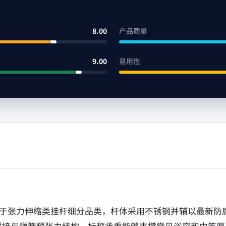
8.00
产品质量
9.00
易用性
浴帘杆属于张力伸缩类挂杆细分品类，杆体采用不锈钢并辅以最