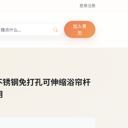
登录
注册
加入黄
页
光黑不锈钢免打孔可伸缩浴帘杆
用