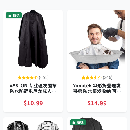
精选
(651)
(346)
VASLON 专业理发围布
Yomitek 伞形折叠理发
防水防静电尼龙成人儿
围裙 防水集发收纳 可调
童理发披肩带可调颈扣
颈围 成人儿童通用 便携
易清洗耐用
款
$10.99
$14.99
精选