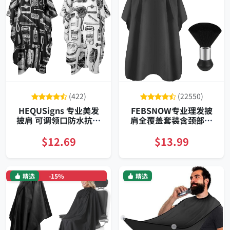
(422)
(22550)
HEQUSigns 专业美发
FEBSNOW专业理发披
披肩 可调领口防水抗静
肩全覆盖套装含颈部除
电耐磨时尚套装 成人儿
尘刷高品质聚酯纤维轻
童通用
量耐用静电防护易清洗
$12.69
$13.99
精选
-15%
精选