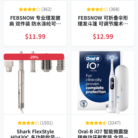
(362)
(368)
FEBSNOW 专业理发披
FEBSNOW 可折叠伞形
肩 双件装 防水涤纶可调
理发斗篷 可调节魔术贴
领口大号斗篷 成人儿童
防水防染护衣 成人儿童
通用
通用便携带夹款
$11.99
$12.99
-29%
(1501)
(3247)
Shark FlexStyle
Oral‑B iO7 智能微震旋
HD430C 多功能吹风造
转电动牙刷套装 含双刷