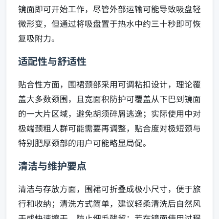
镜面即可开始工作，尽管外部运输可能导致吸盘轻
微形变，但通过将吸盘置于热水中约三十秒即可恢
复吸附力。
适配性与舒适性
贴合性方面，围裙颈部采用可调粘扣设计，理论覆
盖大多数颈围，且宽面积防护可覆盖从下巴到镜面
的一大片区域，避免胡须碎屑逃逸；实际使用中对
极端颈粗人群可能需要再调整，贴合度对极短颈与
特别肥厚颈部的用户可能略显局促。
清洁与维护要点
清洁与存放方面，围裙可折叠成极小尺寸，便于旅
行和收纳；清洗方式简单，建议轻柔清洗后自然风
干或快速擦干，防止细毛残留；若在镜面使用过程