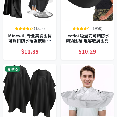
(1353)
(1950)
Minewill 专业美发围裙
Leaflai 吸盘式可调防水
可调扣防水理发披肩 大
胡须围裙 理容收屑围兜
尺寸抗皱耐用款 易清洗
适用于沙龙及居家
$11.89
$10.29
精选