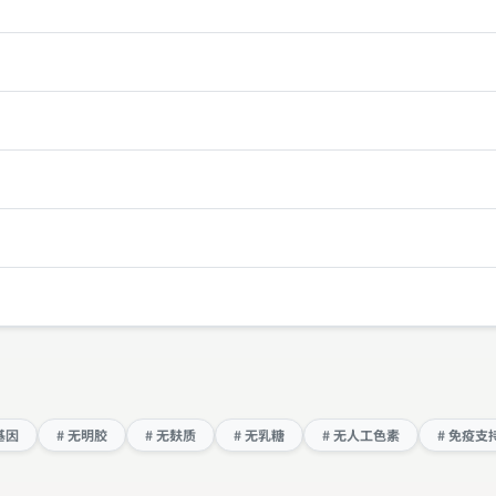
基因
# 无明胶
# 无麸质
# 无乳糖
# 无人工色素
# 免疫支