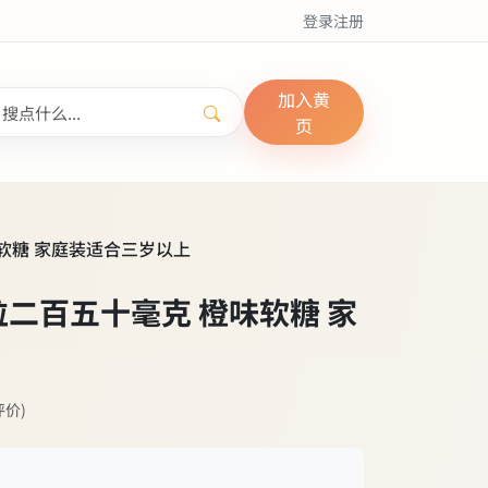
登录
注册
加入黄
页
橙味软糖 家庭装适合三岁以上
 每粒二百五十毫克 橙味软糖 家
评价)