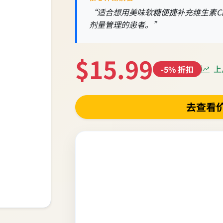
“适合想用美味软糖便捷补充维生素
剂量管理的患者。”
$15.99
上月
-5% 折扣
去查看