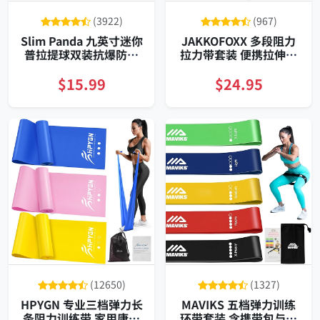
(3922)
(967)
Slim Panda 九英寸迷你
JAKKOFOXX 多段阻力
普拉提球双装抗爆防滑
拉力带套装 便携拉伸训
锻炼核心稳定训练用居
练组合
家
$15.99
$24.95
(12650)
(1327)
HPYGN 专业三档弹力长
MAVIKS 五档弹力训练
条阻力训练带 家用康复
环带套装 含携带包与康