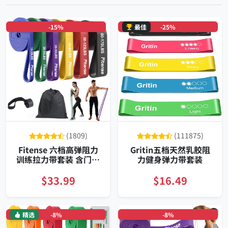
-15%
最佳
-25%
(1809)
(111875)
Fitense 六档高弹阻力
Gritin五档天然乳胶阻
训练拉力带套装 含门锚
力健身弹力带套装
与收纳包 便携多色全身
训练
$33.99
$16.49
精选
-8%
-8%