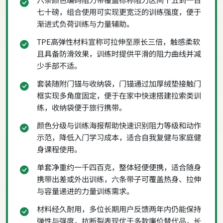
七十磅，组合使用可实现更宽泛的训练强度，便于
渐进式负荷训练与力量辅助。
TPE高弹性材料宣称可拉伸至原长三倍，触感柔软
且具备防滑效果，训练时提供平滑的阻力曲线并减
少手部不适。
套装随附门锚与收纳袋，门锚通过加厚绒垫接触门
框实现多角度固定，便于在家中快速搭建拉索类训
练，收纳袋便于旅行携带。
颜色分级与训练海报帮助快速识别阻力等级和动作
示范，降低入门学习成本，适合自我复健与家庭健
身课程使用。
单套净重约一千四百克，整体轻便便携，适合随身
携带出差或外出训练，六条带子可覆盖热身、拉伸
与容量递进的力量训练需求。
材料经久耐用，多位长期用户反馈两年内仍能保持
弹性与强度，抗断裂表现优于多款廉价替代品，长