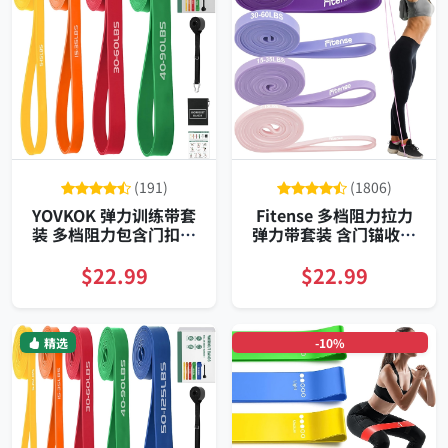
(191)
(1806)
YOVKOK 弹力训练带套
Fitense 多档阻力拉力
装 多档阻力包含门扣收
弹力带套装 含门锚收纳
纳袋随身便携弹性加厚
袋 全身训练 高弹热塑弹
耐用
性体
$22.99
$22.99
精选
-10%