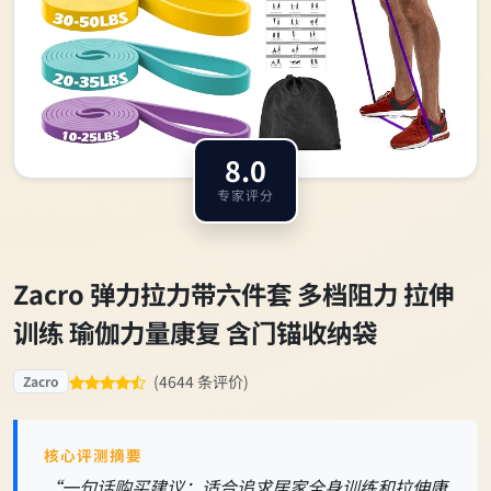
8.0
专家评分
Zacro 弹力拉力带六件套 多档阻力 拉伸
训练 瑜伽力量康复 含门锚收纳袋
(4644 条评价)
Zacro
核心评测摘要
“一句话购买建议：适合追求居家全身训练和拉伸康