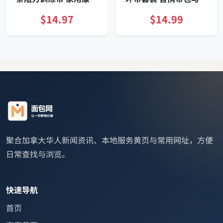
瑜伽普拉提拉伸带
复指南 便携瑜伽普拉提
物理治疗适用
$14.97
$14.99
聚合加拿大华人新闻资讯、本地服务黄页与常用网址，方便
日常查找与浏览。
快速导航
首页