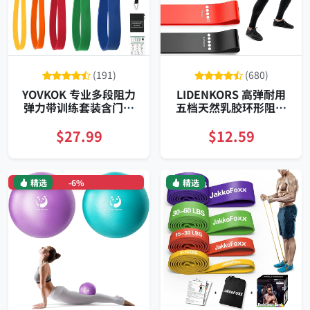
(191)
(680)
YOVKOK 专业多段阻力
LIDENKORS 高弹耐用
弹力带训练套装含门扣
五档天然乳胶环形阻力
收纳袋与指导旅行便携
带套装家用康复训练全
康复
身塑形便捷
$27.99
$12.59
精选
-6%
精选