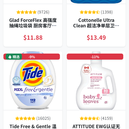
(9726)
(1398)
Glad ForceFlex 高强度
Cottonelle Ultra
抽绳垃圾袋 厨房客厅通
Clean 超洁净单层卫生
用 45升50只 强力防漏抗
纸十二大卷持久耐用亲
撕裂
肤抗菌无堵塞柔软强韧
$11.88
$13.49
精选
-9%
-11%
(16025)
(4159)
Tide Free & Gentle 温
ATTITUDE EWG认证无