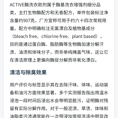
ACTIVE酶洗衣助剂属于酶基洗衣增强剂细分品
类，主打生物酶配方和无香配方，单件包装标注净
含量约907克，厂方宣称可用于约六十四次常规用
量。配方中明确标注无氯漂白及植物基成分
（bleach free、chlorine free、plant based），
目的是通过蛋白酶、脂肪酶等生物酶加速分解汗
渍、油渍和体味分子，而非单纯掩盖气味，这让它
在清洁原理上更偏向酶促分解而非氧化漂白。
清洁与除臭效果
用户评价与标签显示其在去除汗味、体味、运动装
备和油污方面效果显著，多个实测报告指出用温水
浸泡一段时间后浸出水会带明显脏污，证明酶对残
留有实际分解作用。对于一般泥渍、草渍、体味和
油脂类污渍通常能在一次预浸加常规洗涤中明显改