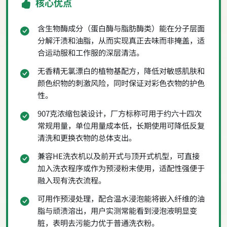
核心优点
含生物酶成分（蛋白酶与脂肪酶类）能在分子层面
分解汗渍和油脂，从而实现真正去味而非掩盖，适
合运动服和工作服的深层清洁。
无香精无氯漂白的植物基配方，降低对敏感肌肤和
颜色织物的刺激风险，同时保证对彩色衣物的护色
性。
907克浓缩包装设计，厂方标称可用于约六十四次
常规用量，单位用量成本低，长期使用可降低反复
清洗和更换衣物的总体支出。
兼容HE洗衣机以及前开式与顶开式机型，可直接
加入洗衣程序或作为预浸粉末使用，适配性强便于
融入现有洗衣流程。
可用作预浸处理，配合温水浸泡能将嵌入纤维的油
脂与顽渍溶出，用户实测常能看到浸泡液明显变
脏，表明去污能力优于普通洗衣粉。