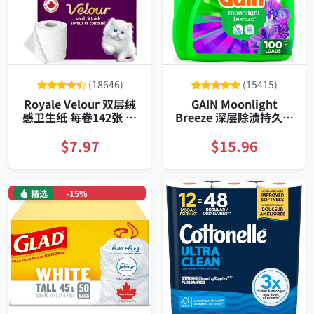
(18646)
(15415)
Royale Velour 双层绒
GAIN Moonlight
感卫生纸 每卷142张 12
Breeze 深层除渍持久香
卷装
氛洗衣液大容量装适配
HE洗衣机冷水高效去渍
$7.97
$15.96
持久留香六周效果
精选
-15%