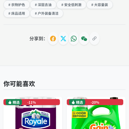
# 衣物护色
# 深层去油
# 安全低刺激
# 大容量装
# 床品适用
# 户外装备清洁
分享到：
你可能喜欢
精选
-11%
精选
-20%