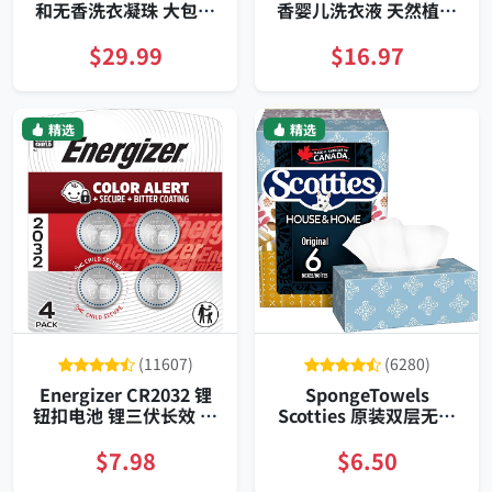
和无香洗衣凝珠 大包装
香婴儿洗衣液 天然植源
HE兼容
2升装
$29.99
$16.97
精选
精选
(11607)
(6280)
Energizer CR2032 锂
SpongeTowels
钮扣电池 锂三伏长效 存
Scotties 原装双层无香
储长年 儿童防护四粒装
面巾纸 126抽六盒 敏感
适配AirTag钥匙遥控器
肌适用
$7.98
$6.50