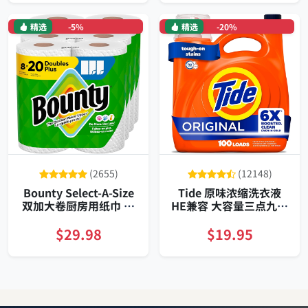
精选
-5%
精选
-20%
(2655)
(12148)
Bounty Select-A-Size
Tide 原味浓缩洗衣液
双加大卷厨房用纸巾 八
HE兼容 大容量三点九升
卷装相当二十常规卷 高
一百次用量
吸收耐湿不易破
$29.98
$19.95