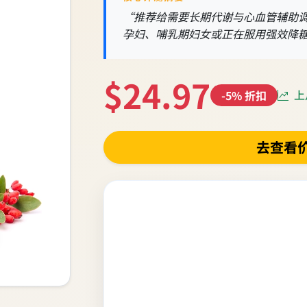
“推荐给需要长期代谢与心血管辅助
孕妇、哺乳期妇女或正在服用强效降
$24.97
上月
-5% 折扣
去查看