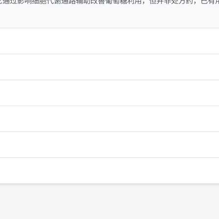
它通过影响细胞代谢通路辅助改善葡萄糖利用，但并非处方药，已有