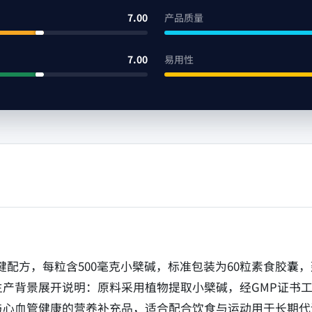
7.00
产品质量
7.00
易用性
谢保健配方，每粒含500毫克小檗碱，标准包装为60粒素食胶囊
生产背景展开说明：原料采用植物提取小檗碱，经GMP证书
与心血管健康的营养补充品，适合配合饮食与运动用于长期代