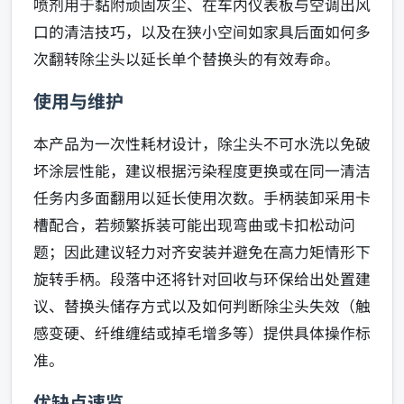
喷剂用于黏附顽固灰尘、在车内仪表板与空调出风
口的清洁技巧，以及在狭小空间如家具后面如何多
次翻转除尘头以延长单个替换头的有效寿命。
使用与维护
本产品为一次性耗材设计，除尘头不可水洗以免破
坏涂层性能，建议根据污染程度更换或在同一清洁
任务内多面翻用以延长使用次数。手柄装卸采用卡
槽配合，若频繁拆装可能出现弯曲或卡扣松动问
题；因此建议轻力对齐安装并避免在高力矩情形下
旋转手柄。段落中还将针对回收与环保给出处置建
议、替换头储存方式以及如何判断除尘头失效（触
感变硬、纤维缠结或掉毛增多等）提供具体操作标
准。
优缺点速览