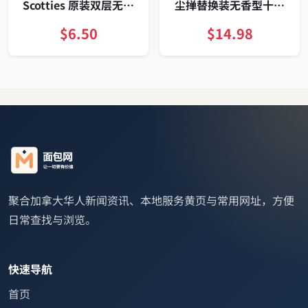
Scotties 原装双层无香
尘掸替换装无香型十六
面巾纸 126抽六盒 敏感
支家庭装便捷收纳快速
肌适用
吸附持久锁尘
$6.50
$14.98
聚合加拿大华人新闻资讯、本地服务黄页与常用网址，方便
日常查找与浏览。
快速导航
首页