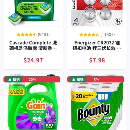
(9481)
(11607)
Cascade Complete 洗
Energizer CR2032 锂
碗机洗涤胶囊 清新香型
钮扣电池 锂三伏长效 存
九十粒装
储长年 儿童防护四粒装
适配AirTag钥匙遥控器
$24.97
$7.98
精选
-20%
精选
-5%