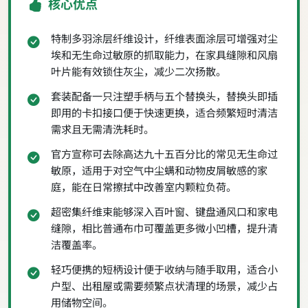
核心优点
特制多羽涂层纤维设计，纤维表面涂层可增强对尘
埃和无生命过敏原的抓取能力，在家具缝隙和风扇
叶片能有效锁住灰尘，减少二次扬散。
套装配备一只注塑手柄与五个替换头，替换头即插
即用的卡扣接口便于快速更换，适合频繁短时清洁
需求且无需清洗耗时。
官方宣称可去除高达九十五百分比的常见无生命过
敏原，适用于对空气中尘螨和动物皮屑敏感的家
庭，能在日常擦拭中改善室内颗粒负荷。
超密集纤维束能够深入百叶窗、键盘通风口和家电
缝隙，相比普通布巾可覆盖更多微小凹槽，提升清
洁覆盖率。
轻巧便携的短柄设计便于收纳与随手取用，适合小
户型、出租屋或需要频繁点状清理的场景，减少占
用储物空间。