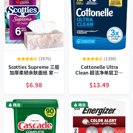
(3976)
(1398)
Scotties Supreme 三层
Cottonelle Ultra
加厚柔韧亲肤面纸 家庭
Clean 超洁净单层卫生
装 六盒每盒八十一抽 低
纸十二大卷持久耐用亲
致敏皮肤科测试可靠吸
肤抗菌无堵塞柔软强韧
$6.98
$13.49
水不掉屑
精选
精选