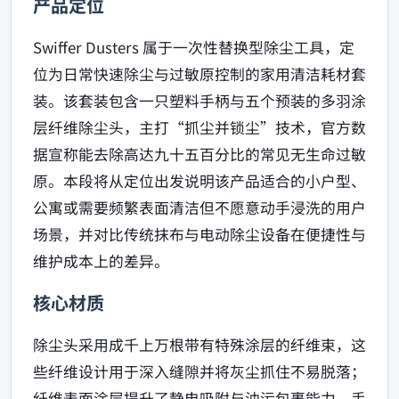
产品定位
Swiffer Dusters 属于一次性替换型除尘工具，定
位为日常快速除尘与过敏原控制的家用清洁耗材套
装。该套装包含一只塑料手柄与五个预装的多羽涂
层纤维除尘头，主打“抓尘并锁尘”技术，官方数
据宣称能去除高达九十五百分比的常见无生命过敏
原。本段将从定位出发说明该产品适合的小户型、
公寓或需要频繁表面清洁但不愿意动手浸洗的用户
场景，并对比传统抹布与电动除尘设备在便捷性与
维护成本上的差异。
核心材质
除尘头采用成千上万根带有特殊涂层的纤维束，这
些纤维设计用于深入缝隙并将灰尘抓住不易脱落；
纤维表面涂层提升了静电吸附与油污包裹能力。手