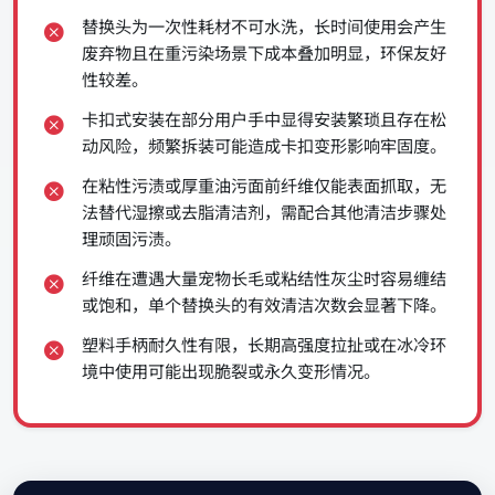
替换头为一次性耗材不可水洗，长时间使用会产生
废弃物且在重污染场景下成本叠加明显，环保友好
性较差。
卡扣式安装在部分用户手中显得安装繁琐且存在松
动风险，频繁拆装可能造成卡扣变形影响牢固度。
在粘性污渍或厚重油污面前纤维仅能表面抓取，无
法替代湿擦或去脂清洁剂，需配合其他清洁步骤处
理顽固污渍。
纤维在遭遇大量宠物长毛或粘结性灰尘时容易缠结
或饱和，单个替换头的有效清洁次数会显著下降。
塑料手柄耐久性有限，长期高强度拉扯或在冰冷环
境中使用可能出现脆裂或永久变形情况。