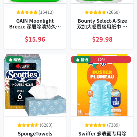
(15412)
(2660)
GAIN Moonlight
Bounty Select-A-Size
Breeze 深层除渍持久香
双加大卷厨房用纸巾 八
氛洗衣液大容量装适配
卷装相当二十常规卷 高
HE洗衣机冷水高效去渍
吸收耐湿不易破
$15.96
$29.98
持久留香六周效果
精选
精选
-12%
(6280)
(7389)
SpongeTowels
Swiffer 多表面专用除