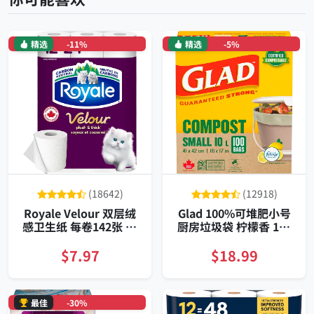
精选
-11%
精选
-5%
(18642)
(12918)
Royale Velour 双层绒
Glad 100%可堆肥小号
感卫生纸 每卷142张 12
厨房垃圾袋 柠檬香 10L
卷装
100只装
$7.97
$18.99
最佳
-30%