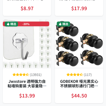
防水耐霉通用款
于PLA ABS PVC 亚克力
模型修复
$8.97
$17.99
精选
-30%
精选
(13931)
(117)
Jwxstore 透明强力自
GOBEKOR 哑光黑实心
粘墙钩套装 大容量隐形
不锈钢球形通行门把手
承重可旋转设计 居家通
可左右安装适配厚门板
用
$13.99
$44.50