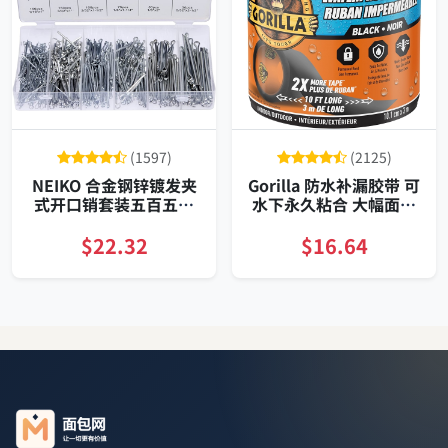
(1597)
(2125)
NEIKO 合金钢锌镀发夹
Gorilla 防水补漏胶带 可
式开口销套装五百五十
水下永久粘合 大幅面耐
五件收纳盒车用通用维
候修补
修常备
$22.32
$16.64