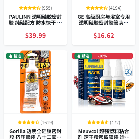
(955)
(4194)
PAULINN 透明硅胶密封
GE 高级厨房与浴室专用
胶 纯硅配方 防水快干 耐
透明硅胶密封胶管装快
高低温 多用途
速固化五倍粘附防裂防
缩水
$39.99
$16.62
精选
精选
-10%
(1619)
(472)
Gorilla 透明全硅胶密封
Meuvcol 超强塑料粘合
胶 挤压管装 八十二毫升
剂 速干精密微嘴装 适用