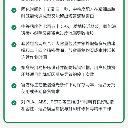
固化时间约十五到三十秒，中粘度配方在精细点胶
时既能快速成型又能留出短暂调整窗口
中等粘度约七百五十 CPS，质地接近糖浆，既能渗
透微小缝隙又能避免过度流淌导致溢胶
套装包含两瓶合计大容量包装并额外配备多只防堵
帽和二十四个精密微嘴，节省重复购买成本并延长
连续作业时间
瓶身采用易挤压设计并配防堵钢针帽，用户反馈挤
压舒适且能降低因噎头导致的停工次数
官方标注在低温避光条件下可保存两年，适合分批
使用或长期备货需求
对 PLA、ABS、PETG 等三维打印材料有良好粘接
相容性，适合模型拼接与打印件修补等精细工作