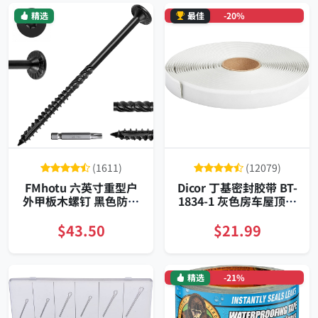
精选
最佳
-20%
(1611)
(12079)
FMhotu 六英寸重型户
Dicor 丁基密封胶带 BT-
外甲板木螺钉 黑色防锈
1834-1 灰色房车屋顶专
星形驱动
用防水卷材 强粘耐候施
工便捷
$43.50
$21.99
精选
-21%