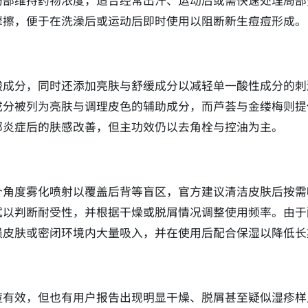
局部维持药物浓度，适合经常出汗、运动后或需快速处理局部
摩擦，便于在洗澡后或运动后即时使用以阻断新生痘痘形成。
酸成分，同时还添加亮肤与舒缓成分以减轻单一酸性成分的刺
成分被列为亮肤与调理皮色的辅助成分，而芦荟与金缕梅则提
部炎症后的肤感改善，但主功效仍以去角栓与控油为主。
个角度雾化喷射以覆盖后背等盲区，官方建议清洁皮肤后按需
试以判断耐受性，并根据干燥或脱屑情况调整使用频率。由于
损皮肤或密闭环境内大量吸入，并在使用后配合保湿以降低长
痘有效，但也有用户报告出现明显干燥、脱屑甚至疑似湿疹样