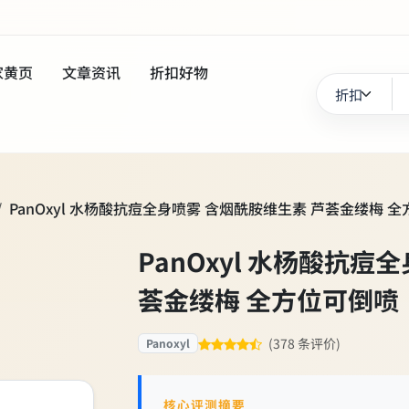
家黄页
文章资讯
折扣好物
PanOxyl 水杨酸抗痘全身喷雾 含烟酰胺维生素 芦荟金缕梅 
PanOxyl 水杨酸抗痘
荟金缕梅 全方位可倒喷
(378 条评价)
Panoxyl
核心评测摘要