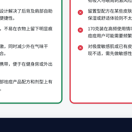
有吸入与眼周刺激风险
设计解决了后背及肩部自助
留置型配方在某些皮肤
便捷性。
保湿或舒适体验则不太
，不易在衣物上留下明显痕
170克装在高频使用
痘痘用户可能需要频繁
激，同时减少外在气味干
对极度敏感肌或已有皮
合。
现不适，需先做敏感性
携带，便于在健身房或外出
部祛痘产品配方和剂型上有
。