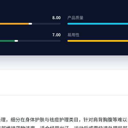
8.00
产品质量
7.00
易用性
身痘痘治理，细分在身体护肤与祛痘护理类目，针对肩背胸腹等难