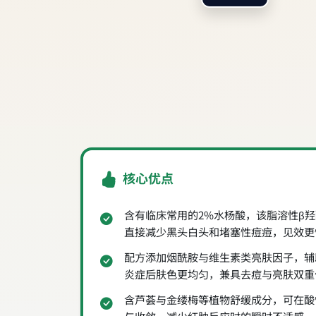
核心优点
含有临床常用的2%水杨酸，该脂溶性β
直接减少黑头白头和堵塞性痘痘，见效更
配方添加烟酰胺与维生素类亮肤因子，辅
炎症后肤色更均匀，兼具去痘与亮肤双重
含芦荟与金缕梅等植物舒缓成分，可在酸