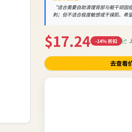
“适合需要自助清理背部与躯干顽固
刺；但不适合极度敏感或干燥肌、希
$17.24
上
-14% 折扣
去查看