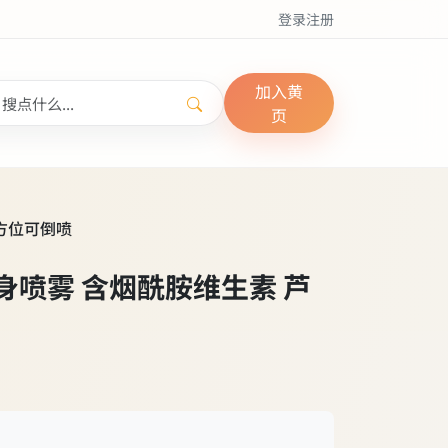
登录
注册
加入黄
页
全方位可倒喷
全身喷雾 含烟酰胺维生素 芦