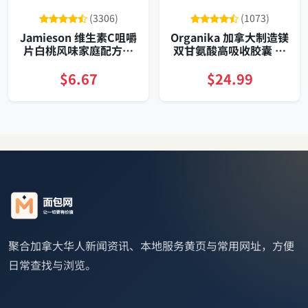
(3306)
(1073)
Jamieson 维生素C咀嚼
Organika 加拿大制造镁
片白桃风味家庭配方支
双甘氨酸高吸收胶囊 助
持免疫促进胶原强健牙
眠肌肉恢复
骨多效补充
$6.67
$24.99
聚合加拿大华人新闻资讯、本地服务黄页与常用网址，方便
日常查找与浏览。