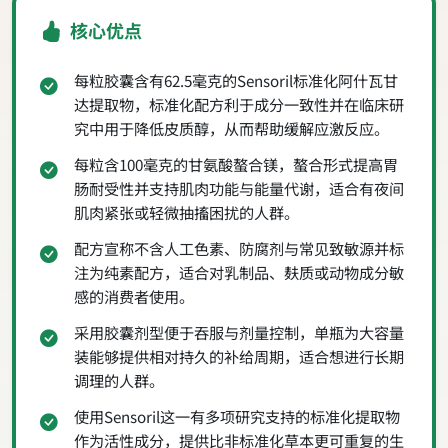
核心优点
每粒胶囊含有62.5毫克的Sensoril标准化阿什瓦甘
达提取物，标准化配方利于成分一致性并在临床研
究中用于降低皮质醇，从而帮助缓解应激反应。
每粒含100毫克的甘氨酸螯合镁，螯合形式提高胃
肠耐受性并支持肌肉功能与能量代谢，适合有夜间
肌肉紧张或轻微抽搐困扰的人群。
配方宣称不含人工色素、防腐剂与常见致敏源并标
注为纯素配方，适合对乳制品、麸质或动物成分敏
感的消费者使用。
采用胶囊剂型便于吞服与剂量控制，单瓶为大容量
装能够提供相对持久的补给周期，适合想进行长期
调理的人群。
使用Sensoril这一有多项研究支持的标准化提取物
作为活性成分，提供比非标准化草本更可重复的生