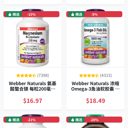
精选
-15%
精选
-5%
(7398)
(4315)
Webber Naturals 氨基
Webber Naturals 浓缩
酸螯合镁 每粒200毫克
Omega‑3鱼油软胶囊 温
温和易吸收 适合素食者
和配方支持心脑血管与
120粒长期装
抗炎维持每天补充装
$16.97
$18.49
精选
-21%
精选
-20%