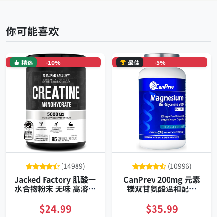
你可能喜欢
精选
-10%
最佳
-5%
(14989)
(10996)
Jacked Factory 肌酸一
CanPrev 200mg 元素
水合物粉末 无味 高溶解
镁双甘氨酸温和配方
配方
240粒素食胶囊
$24.99
$35.99