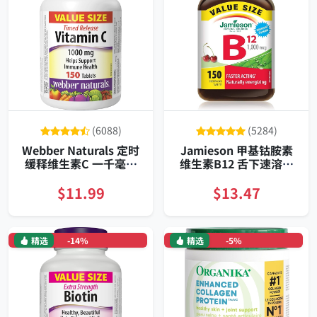
(6088)
(5284)
Webber Naturals 定时
Jamieson 甲基钴胺素
缓释维生素C 一千毫克
维生素B12 舌下速溶片
一日一片 一百五十片 温
大容量装
和不刺激 素食适用 持续
$11.99
$13.47
释放
精选
-14%
精选
-5%