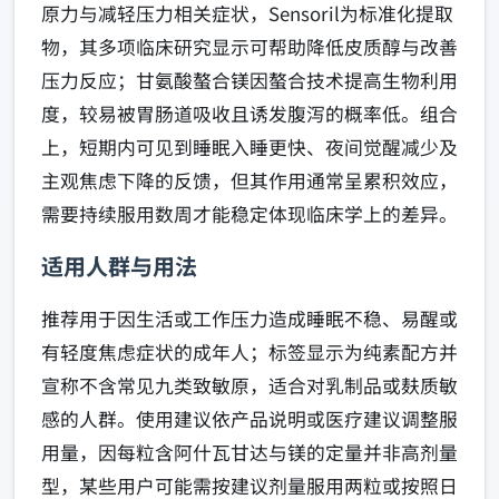
原力与减轻压力相关症状，Sensoril为标准化提取
物，其多项临床研究显示可帮助降低皮质醇与改善
压力反应；甘氨酸螯合镁因螯合技术提高生物利用
度，较易被胃肠道吸收且诱发腹泻的概率低。组合
上，短期内可见到睡眠入睡更快、夜间觉醒减少及
主观焦虑下降的反馈，但其作用通常呈累积效应，
需要持续服用数周才能稳定体现临床学上的差异。
适用人群与用法
推荐用于因生活或工作压力造成睡眠不稳、易醒或
有轻度焦虑症状的成年人；标签显示为纯素配方并
宣称不含常见九类致敏原，适合对乳制品或麸质敏
感的人群。使用建议依产品说明或医疗建议调整服
用量，因每粒含阿什瓦甘达与镁的定量并非高剂量
型，某些用户可能需按建议剂量服用两粒或按照日