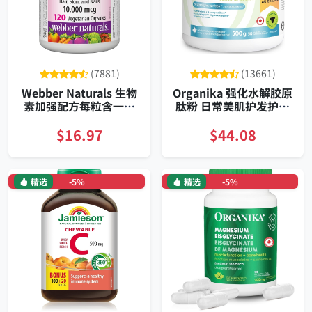
(7881)
(13661)
Webber Naturals 生物
Organika 强化水解胶原
素加强配方每粒含一万
肽粉 日常美肌护发护甲
单位支持头发皮肤指甲
关节修复增弹润泽抗老
120粒纯素
$16.97
$44.08
精选
-5%
精选
-5%