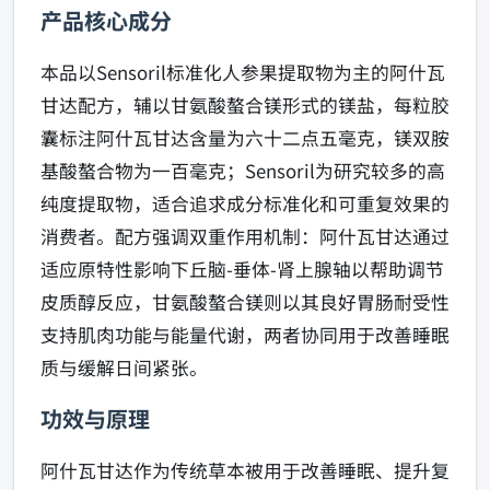
产品核心成分
本品以Sensoril标准化人参果提取物为主的阿什瓦
甘达配方，辅以甘氨酸螯合镁形式的镁盐，每粒胶
囊标注阿什瓦甘达含量为六十二点五毫克，镁双胺
基酸螯合物为一百毫克；Sensoril为研究较多的高
纯度提取物，适合追求成分标准化和可重复效果的
消费者。配方强调双重作用机制：阿什瓦甘达通过
适应原特性影响下丘脑-垂体-肾上腺轴以帮助调节
皮质醇反应，甘氨酸螯合镁则以其良好胃肠耐受性
支持肌肉功能与能量代谢，两者协同用于改善睡眠
质与缓解日间紧张。
功效与原理
阿什瓦甘达作为传统草本被用于改善睡眠、提升复