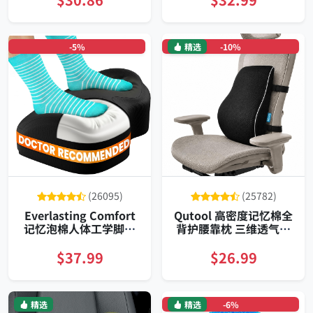
-5%
精选
-10%
(26095)
(25782)
Everlasting Comfort
Qutool 高密度记忆棉全
记忆泡棉人体工学脚垫
背护腰靠枕 三维透气网
可翻转可拆洗高密度支
布 双可调节绑带 办公车
撑办公游戏适用
载游戏椅姿势改善
$37.99
$26.99
精选
精选
-6%