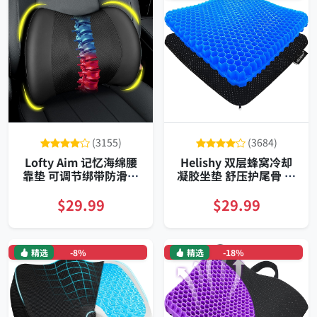
(3155)
(3684)
Lofty Aim 记忆海绵腰
Helishy 双层蜂窝冷却
靠垫 可调节绑带防滑网
凝胶坐垫 舒压护尾骨 透
布PU皮耐用 舒缓腰痛
气防滑可水洗 办公车用
车用办公通用
$29.99
$29.99
精选
-8%
精选
-18%