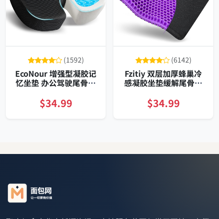
(1592)
(6142)
EcoNour 增强型凝胶记
Fzitiy 双层加厚蜂巢冷
忆坐垫 办公驾驶尾骨坐
感凝胶坐垫缓解尾骨坐
骨缓解护垫 长效透气可
骨压迫推拿级支撑
拆洗
$34.99
$34.99