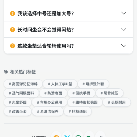
我该选择中号还是加大号？
长时间坐会不会觉得闷热？
这款坐垫适合轮椅使用吗？
相关热门标签
# 高回弹记忆海绵
# 人体工学U型
# 可拆洗外套
# 透气网眼面料
# 防滑底面
# 便携手柄
# 尾骨减压
# 久坐舒缓
# 车用办公通用
# 维持形状稳固
# 长期耐用
# 改善坐姿
# 易清洁保养
# 轮椅适配