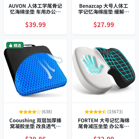
AUVON 人体工学尾骨记
Benazcap 大号人体工
忆海绵坐垫 车用办公久
学记忆海绵座垫 缓解坐
坐护腰
骨神经痛
$39.99
$27.99
精选
(638)
(15673)
Cooushing 双层加厚蜂
FORTEM 大号记忆海绵
窝凝胶坐垫 改良透气护
尾骨减压坐垫 办公车用
腰缓解坐骨神经痛长时
透气可洗防滑罩便携手
间坐姿专用
提
$30.86
$32.99