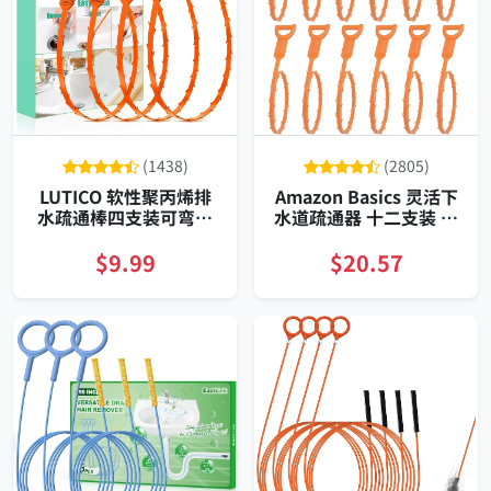
(1438)
(2805)
LUTICO 软性聚丙烯排
Amazon Basics 灵活下
水疏通棒四支装可弯曲
水道疏通器 十二支装 多
深度捞发器卫浴厨房浴
齿倒钩设计 深入抓取头
缸地漏通用
发 耐用PP材质
$9.99
$20.57