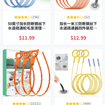
(196)
(52)
50英寸加长防断钢丝下
加长一米三防断钢丝下
水道疏通蛇毛发清理三
水道疏通器四件装尼龙
件装
外层微钩设计
$11.99
$12.99
(10151)
(444)