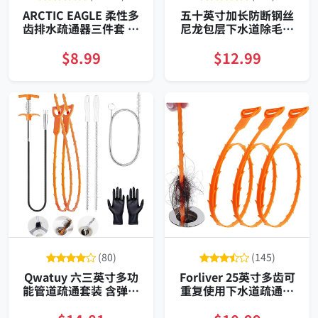
ARCTIC EAGLE 柔性多
五十英寸加长防断钢丝
齿排水疏通器三件套 可
尼龙包层下水道除毛疏
重复使用软聚丙烯长柄
通器三支装
窄口适配
$8.99
$12.99
(80)
(145)
Qwatuy 六三英寸多功
Forliver 25英寸多齿可
能管道疏通套装 含弹簧
重复使用下水道疏通器
爪与清洁刷 家用厨房浴
三支装
室通用