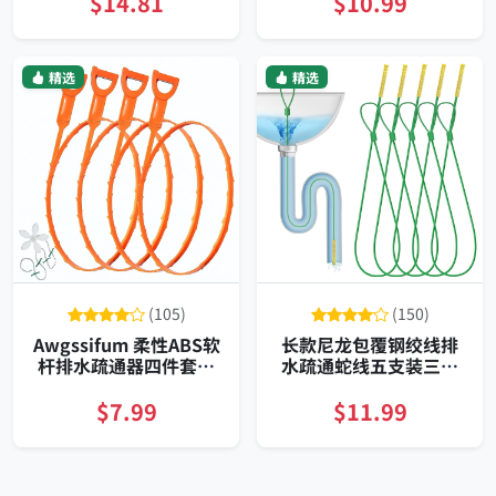
$14.81
$10.99
精选
精选
(105)
(150)
Awgssifum 柔性ABS软
长款尼龙包覆钢绞线排
杆排水疏通器四件套适
水疏通蛇线五支装三十
用洗手盆浴缸马桶管道
英寸细径深达弯头易穿
弯头清理
越
$7.99
$11.99