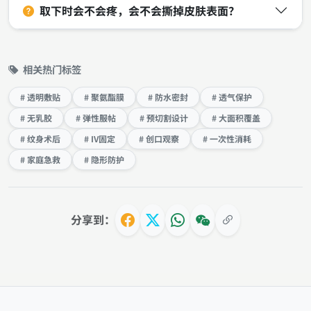
取下时会不会疼，会不会撕掉皮肤表面？
相关热门标签
# 透明敷贴
# 聚氨酯膜
# 防水密封
# 透气保护
# 无乳胶
# 弹性服帖
# 预切割设计
# 大面积覆盖
# 纹身术后
# IV固定
# 创口观察
# 一次性消耗
# 家庭急救
# 隐形防护
分享到：