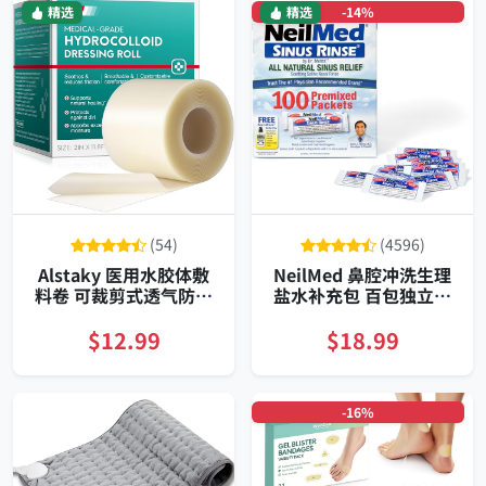
精选
精选
-14%
(54)
(4596)
Alstaky 医用水胶体敷
NeilMed 鼻腔冲洗生理
料卷 可裁剪式透气防水
盐水补充包 百包独立分
超强吸收长效保护型
装适配冲洗器
$12.99
$18.99
-16%