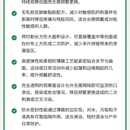
持续观察创面而无需频繁更换。
无乳胶低致敏黏胶配方，减少对敏感肌的刺激并在
剥离时降低疼痛与残胶风险，适合长期佩戴或对粘
性敏感的人群。
预切割长方形大面积设计，可直接覆盖中等创面或
在纱布上方形成二次防护，减少多片拼接带来的渗
漏盲区。
高度弹性和柔韧的薄膜工艺能紧密贴合关节与曲
面，运动或日常活动中减少起皱和边缘翘起的几
率，提升佩戴舒适性。
完全透明的观察窗设计允许无需揭除即可监测伤口
渗出、感染或愈合情况，降低频繁更换造成的二次
刺激或交叉污染。
防水密封性能通过薄膜封边实现，对水、污垢和汗
液具有可靠阻隔作用，适合淋浴、短时游泳与户外
日常防护。