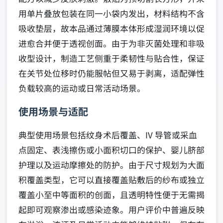
用单片叠放包装在同一小袋内发出，材料结构不含
吸收垫层，故本品通过薄膜本体形成湿润环境以促
进愈合并便于透视创面。由于为非灭菌处理和非吸
收型设计，制造工艺侧重于柔韧性与贴合性，保证
在关节处位移时仍能服帖但又易于剥离，适配弹性
负载较高的运动或日常活动场景。
使用场景与适配
典型使用场景包括纹身术后覆盖、IV 导管或采血
点固定、表浅擦伤或小面积切口的保护、婴儿脐部
护理以及运动摩擦处的防护。由于尺寸规划为大面
积覆盖类型，它可以直接覆盖贴敷后的纱布或独立
覆盖小至中等面积的创面，且透明特性便于无需揭
起即可观察渗出或感染迹象。用户评价中普遍反映