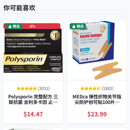
你可能喜欢
精选
-5%
精选
(3052)
(1882)
Polysporin 完整配方 三
MEDca 弹性织物关节指
联抗菌 含利多卡因 止痛
尖防护创可贴100片装
软膏 家用装 快速愈合 无
全天透气无乳胶独立包
痕修复
装耐用
$14.47
$23.99