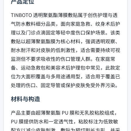
产品定位
TINBOTO 透明聚氨酯薄膜敷贴属于创伤护理与透
气防水敷料细分品类，面向家庭急救、纹身术后护
理以及门诊点滴固定等轻中度伤口保护场景。该类
敷贴以超薄聚氨酯膜为核心材料，强调透明观察、
耐水耐汗和对皮肤的低刺激性，适合需要持续可视
监测但不要求吸收性的伤口管理人群。在家庭常
备、运动急救包和美容术后护理包中常见，此款定
位为大面积覆盖与多用途通用型，适合用于覆盖已
处理的伤口、固定导管或保护皮肤免受外界污染。
材料与构造
产品主要由超薄聚氨酯 PU 膜和无乳胶粘胶组成，
PU 膜提供防水和一定透气性，粘胶标注为低致敏
配方以减少皮肤刺激。敷贴为预切割长方形，并采