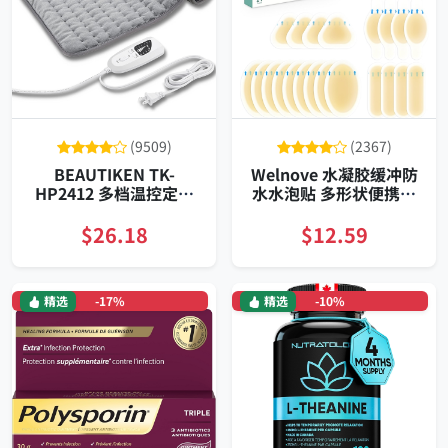
(9509)
(2367)
BEAUTIKEN TK-
Welnove 水凝胶缓冲防
HP2412 多档温控定时
水水泡贴 多形状便携装
电热垫 绒面亲肤缓解肌
全天候贴合零残胶保护
肉疼痛家用办公室便携
足部
$26.18
$12.59
安全自动断电
精选
-17%
精选
-10%