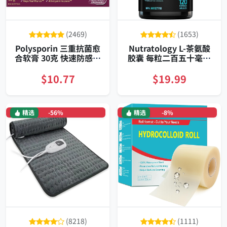
(2469)
(1653)
Polysporin 三重抗菌愈
Nutratology L-茶氨酸
合软膏 30克 快速防感染
胶囊 每粒二百五十毫克
配方
百二十粒 专为日常压力
管理配方
$10.77
$19.99
精选
-56%
精选
-8%
(8218)
(1111)