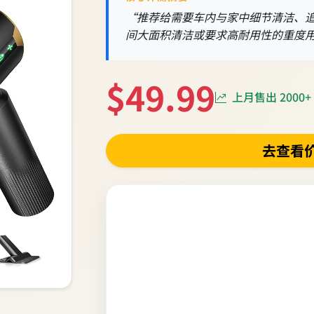
“推荐给需要车内与家中细节清洁、
间大面积清洁或要求高耐用性的重度
$49.99
上月售出 2000+
去查看