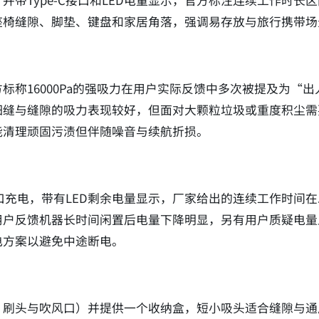
并带Type‑C接口和LED电量显示，官方标注连续工作时长
座椅缝隙、脚垫、键盘和家居角落，强调易存放与旅行携带场
标称16000Pa的强吸力在用户实际反馈中多次被提及为“
细缝与缝隙的吸力表现较好，但面对大颗粒垃圾或重度积尘需
能清理顽固污渍但伴随噪音与续航折损。
C接口充电，带有LED剩余电量显示，厂家给出的连续工作时间
用户反馈机器长时间闲置后电量下降明显，另有用户质疑电量
电方案以避免中途断电。
、刷头与吹风口）并提供一个收纳盒，短小吸头适合缝隙与通