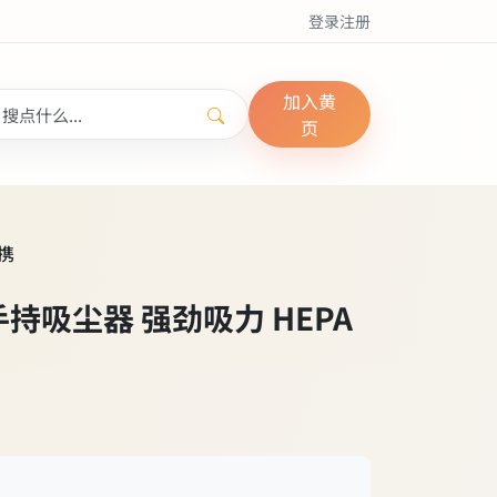
登录
注册
加入黄
页
便携
刷手持吸尘器 强劲吸力 HEPA