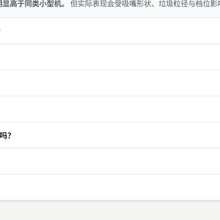
力明显高于同类小型机。
但实际表现会受吸嘴形状、垃圾粒径与档位影
？
吗？