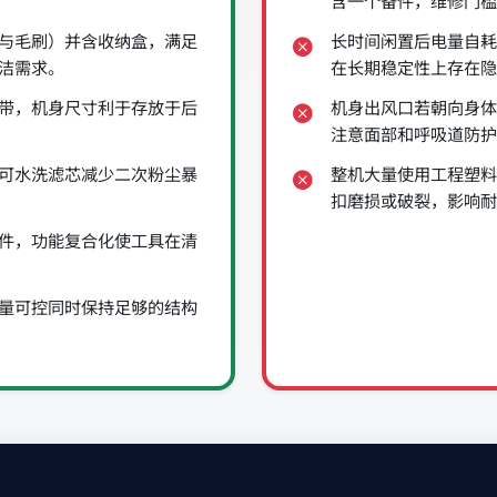
含一个备件，维修门槛
与毛刷）并含收纳盒，满足
长时间闲置后电量自耗
洁需求。
在长期稳定性上存在隐
带，机身尺寸利于存放于后
机身出风口若朝向身体
注意面部和呼吸道防护
可水洗滤芯减少二次粉尘暴
整机大量使用工程塑料
扣磨损或破裂，影响耐
件，功能复合化使工具在清
量可控同时保持足够的结构