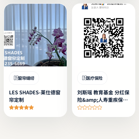
窗帘缝纫
医疗保险
LES SHADES-莱仕德窗
刘斯瑶 教育基金 分红保
帘定制
险&amp;人寿重疾保险
车房险