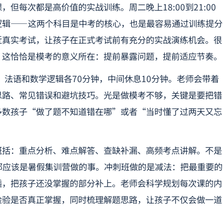
但每次都是高价值的实战训练。周二晚上18:00到21:00
逻辑——这两个科目是中考的核心，也是最容易通过训练提分
近真实考试，让孩子在正式考试前有充分的实战演练机会。很
，这恰恰是模考的意义所在：提前暴露问题，提前适应节奏。
卷子，法语和数学逻辑各70分钟，中间休息10分钟。老师会带着
思路、常见错误和避坑技巧。光是做模考不够，关键是要把错
多数孩子“做了题不知道错在哪”或者“当时懂了过两天又忘
概括：重点分析、难点解答、查缺补漏、高频考点讲解。不是
那应该是暑假集训营做的事。冲刺班做的是减法：把最重要的
透，把孩子还没掌握的部分补上。老师会科学规划每次课的内
检验是否真正掌握，同时梳理解题思路，让孩子不仅会做一道