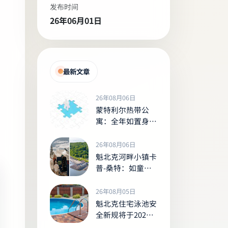
发布时间
26年06月01日
最新文章
26年08月06日
蒙特利尔热带公
寓：全年如置身室
内丛林的
Tropiques Nord
26年08月06日
魁北克河畔小镇卡
普-桑特：如童话
般的夏日河岸胜景
26年08月05日
魁北克住宅泳池安
全新规将于2027
年生效，未达标者