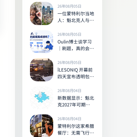
或面临最高1000
26年08月05日
加元罚款
一位蒙特利尔当地
人：魁北克人与其
他加拿大人的七大
显著差异
26年08月05日
Oulin博士谈学习
｜刷题，真的会让
孩子的成绩变好
吗？
26年08月05日
îLESONIQ 开幕前
四天宣布透明包新
规，观众强烈反弹
26年08月04日
新数据显示：魁北
克2027年可期待
的加薪幅度及全国
走势
26年08月04日
蒙特利尔这家希腊
餐厅：无需飞行也