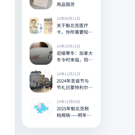
用品囤货
23年06月11日
关于魁北克医疗
卡，你所需要知道
的一切
24年10月15日
迎接寒冬：加拿大
冬令时来临，阳光
提前告别
24年12月21日
2024年圣诞节与
节礼日蒙特利尔的
营业与休息信息全
览
24年12月05日
2025年魁北克税
档揭晓——明年你
的所得税将是多少