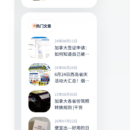
能享受米科诺斯式
地中海风情
热门文章
24年08月11日
加拿大签证申请：
如何知道自己被安
调了？Tracker
26年06月24日
6月24日西岛省庆
活动大汇总！烟
花、水上乐园、免
费班车，送冰棒
23年08月30日
等，全家出游别错
加拿大各省份驾照
过！
转换规则 |干货
26年07月22日
便宜出---好用的日