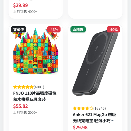
展 存储 25W快充 灰色
噪 IP7防水耳挂式
$29.99
上月销售 4000+
🏆最佳
-46%
👍精选
-40%
(4001)
FNJO 110片高强度磁性
积木拼搭玩具套装
$55.82
(16945)
上月销售 2000+
Anker 621 MagGo 磁吸
无线充电宝 轻薄小巧磁
力吸附 日常紧急补电
$29.98