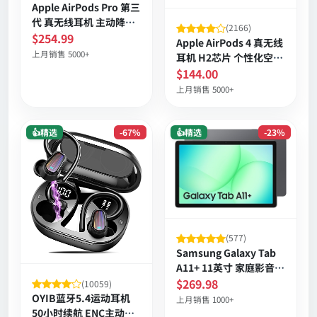
Apple AirPods Pro 第三
代 真无线耳机 主动降噪
(2166)
心率感应 空间音频 个性
$254.99
Apple AirPods 4 真无线
化音效 长续航
上月销售 5000+
耳机 H2芯片 个性化空间
音频 防尘防汗 长续航
$144.00
上月销售 5000+
👍精选
-67%
👍精选
-23%
(577)
Samsung Galaxy Tab
A11+ 11英寸 家庭影音大
屏平板 四扬声器 Dolby
$269.98
(10059)
环绕音效 长续航 便携设
OYIB蓝牙5.4运动耳机
上月销售 1000+
计 6GB内存 128GB可扩
50小时续航 ENC主动降