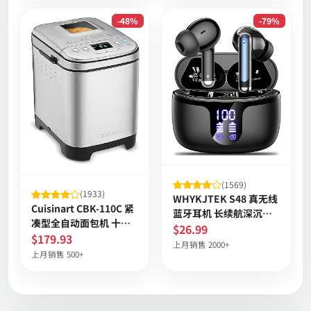
-48%
-79%
(1569)
(1933)
WHYKJTEK S48 真无线
Cuisinart CBK-110C 紧
蓝牙耳机 长续航深沉重
凑型全自动面包机 十二
低音 触控显示电量 IPX7
$26.99
程序 不锈钢 银色 延时启
$179.93
防水 运动通勤
上月销售 2000+
动 适合小家庭
上月销售 500+