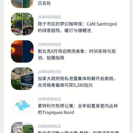
日去处
26年08月08日
隐于市区的梦幻咖啡馆：Café Santropol
的绿意庭院、暖灯与锦鲤池
26年08月08日
魁北克8月将迎两场食象：时间安排与观
测、拍摄指南
26年08月07日
加拿大政府隐私泄露集体和解开启索赔，
合资格者最高可获5,280加元
26年08月06日
蒙特利尔热带公寓：全年如置身室内丛林
的Tropiques Nord
26年08月06日
魁北克河畔小镇卡普-桑特：如童话般的夏