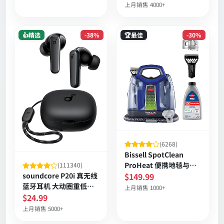
上月销售 4000+
👍精选
-38%
🏆最佳
-30%
(6268)
Bissell SpotClean
ProHeat 便携地毯与沙
(111340)
发污渍清洗机，热波恒
$149.99
soundcore P20i 真无线
温自清洁易收纳
蓝牙耳机 大动圈重低音
上月销售 1000+
长续航防水
$24.99
上月销售 5000+