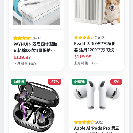
(1012)
(413)
Evalit 大面积空气净化
PAYHUIN 双层四寸凝胶
器 适用2200平方 可洗预
记忆棉床垫加厚保护垫
滤 香薰PM2.5显示
$119.99
深度包角防滑护脊透气
$139.97
上月销售 1000+
上月销售 1000+
👍精选
-67%
👍精选
-5%
(935)
Apple AirPods Pro 第三