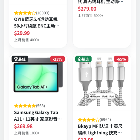
代 真无线耳机 主动降噪
心率感应 空间音频 个性
$279.00
(10003)
化音效 长续航
上月销售 5000+
OYIB蓝牙5.4运动耳机
50小时续航 ENC主动降
噪 IP7防水耳挂式
$29.99
上月销售 4000+
🏆最佳
-23%
👍精选
-65%
(568)
Samsung Galaxy Tab
A11+ 11英寸 家庭影音大
(6964)
屏平板 四扬声器 Dolby
$269.98
Bkayp MFi认证 十英尺
环绕音效 长续航 便携设
编织 Lightning 快充数
上月销售 1000+
计 6GB内存 128GB可扩
据线 三条装 抗缠绕 高速
$13.98