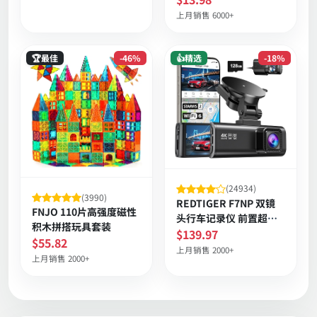
展 存储 25W快充 灰色
同步 兼容多款iPhone
上月销售 6000+
🏆最佳
-46%
👍精选
-18%
(24934)
(3990)
REDTIGER F7NP 双镜
FNJO 110片高强度磁性
头行车记录仪 前置超清
积木拼搭玩具套装
四千像素 后置高清 170
$139.97
$55.82
度广角 夜视 GPS 24小时
上月销售 2000+
上月销售 2000+
停车兼容APP