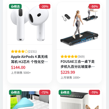
👍精选
-20%
-50%
(2151)
Apple AirPods 4 真无线
(569)
FOUSAE三合一桌下走
耳机 H2芯片 个性化空间
步机九百分比坡度承重
音频 防尘防汗 长续航
$144.00
三百三十磅六点二英里
$229.99
上月销售 5000+
时速
上月销售 1000+
👍精选
-72%
👍精选
-70%