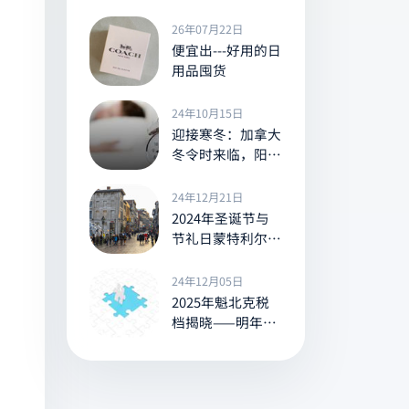
的一切
26年07月22日
便宜出---好用的日
用品囤货
24年10月15日
迎接寒冬：加拿大
冬令时来临，阳光
提前告别
24年12月21日
2024年圣诞节与
节礼日蒙特利尔的
营业与休息信息全
览
24年12月05日
2025年魁北克税
档揭晓——明年你
的所得税将是多少