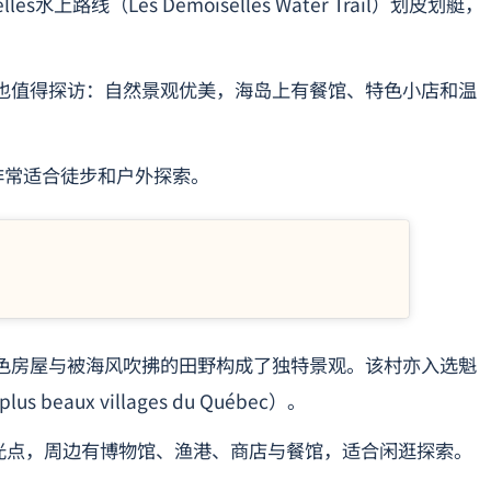
s水上路线（Les Demoiselles Water Trail）划皮划艇，
也值得探访：自然景观优美，海岛上有餐馆、特色小店和温
非常适合徒步和户外探索。
色房屋与被海风吹拂的田野构成了独特景观。该村亦入选魁
s beaux villages du Québec）。
的观光点，周边有博物馆、渔港、商店与餐馆，适合闲逛探索。