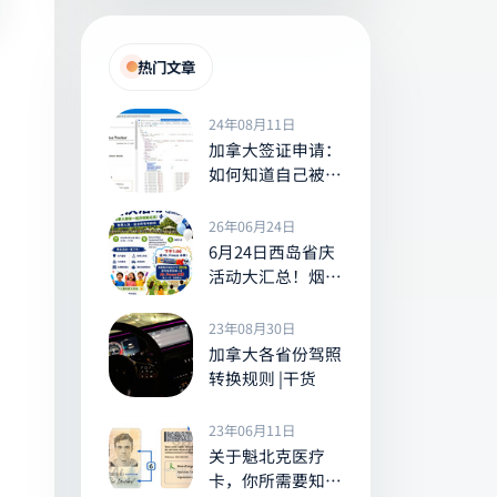
热门文章
24年08月11日
加拿大签证申请：
如何知道自己被安
调了？Tracker
26年06月24日
6月24日西岛省庆
活动大汇总！烟
花、水上乐园、免
费班车，送冰棒
23年08月30日
等，全家出游别错
加拿大各省份驾照
过！
转换规则 |干货
23年06月11日
关于魁北克医疗
卡，你所需要知道