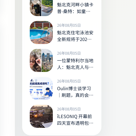
魁北克河畔小镇卡
普-桑特：如童话
般的夏日河岸胜景
26年08月05日
魁北克住宅泳池安
全新规将于2027
年生效，未达标者
或面临最高1000
26年08月05日
加元罚款
一位蒙特利尔当地
人：魁北克人与其
他加拿大人的七大
显著差异
26年08月05日
Oulin博士谈学习
｜刷题，真的会让
孩子的成绩变好
吗？
26年08月05日
îLESONIQ 开幕前
四天宣布透明包新
规，观众强烈反弹