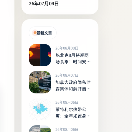
26年07月04日
最新文章
26年08月08日
魁北克8月将迎两
场食象：时间安排
与观测、拍摄指南
26年08月07日
加拿大政府隐私泄
露集体和解开启索
赔，合资格者最高
可获5,280加元
26年08月06日
蒙特利尔热带公
寓：全年如置身室
内丛林的
Tropiques Nord
26年08月06日