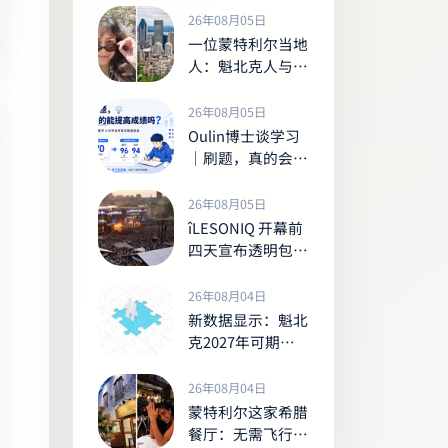
或面临最高1000
26年08月05日
加元罚款
一位蒙特利尔当地
人：魁北克人与其
他加拿大人的七大
显著差异
26年08月05日
Oulin博士谈学习
｜刷题，真的会让
孩子的成绩变好
吗？
26年08月05日
îLESONIQ 开幕前
四天宣布透明包新
规，观众强烈反弹
26年08月04日
新数据显示：魁北
克2027年可期待
的加薪幅度及全国
走势
26年08月04日
蒙特利尔这家希腊
餐厅：无需飞行也