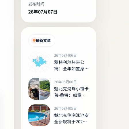
发布时间
26年07月07日
最新文章
26年08月06日
蒙特利尔热带公
寓：全年如置身室
内丛林的
Tropiques Nord
26年08月06日
魁北克河畔小镇卡
普-桑特：如童话
般的夏日河岸胜景
26年08月05日
魁北克住宅泳池安
全新规将于2027
年生效，未达标者