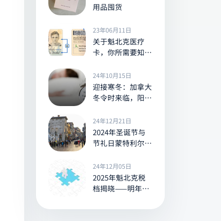
用品囤货
23年06月11日
关于魁北克医疗
卡，你所需要知道
的一切
24年10月15日
迎接寒冬：加拿大
冬令时来临，阳光
提前告别
24年12月21日
2024年圣诞节与
节礼日蒙特利尔的
营业与休息信息全
览
24年12月05日
2025年魁北克税
档揭晓——明年你
的所得税将是多少