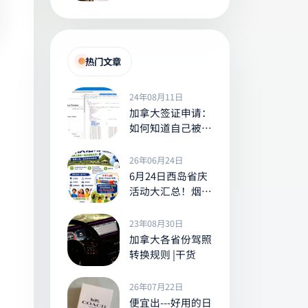
能享受米科诺斯式
地中海风情
热门文章
24年08月11日
加拿大签证申请：
如何知道自己被安
调了？Tracker
26年06月24日
6月24日西岛省庆
活动大汇总！烟
花、水上乐园、免
费班车，送冰棒
23年08月30日
等，全家出游别错
加拿大各省份驾照
过！
转换规则 |干货
26年07月22日
便宜出---好用的日