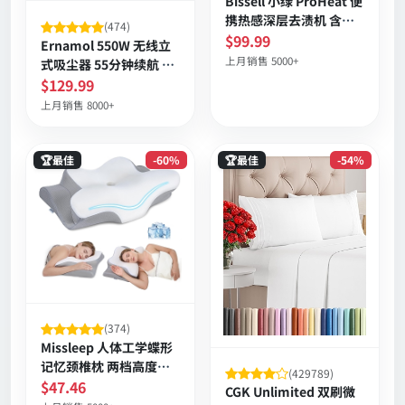
Bissell 小绿 ProHeat 便
携热感深层去渍机 含
(474)
HydroRinse 自洁软管
$99.99
Ernamol 550W 无线立
汽车与布艺专用 强力吸
上月销售 5000+
式吸尘器 55分钟续航 双
除
HEPA 防缠绕滚刷 家用
$129.99
上月销售 8000+
🏆最佳
-60%
🏆最佳
-54%
(374)
Missleep 人体工学蝶形
记忆颈椎枕 两档高度可
(429789)
调 冰丝透气套 缓解肩颈
$47.46
CGK Unlimited 双刷微
痛支撑