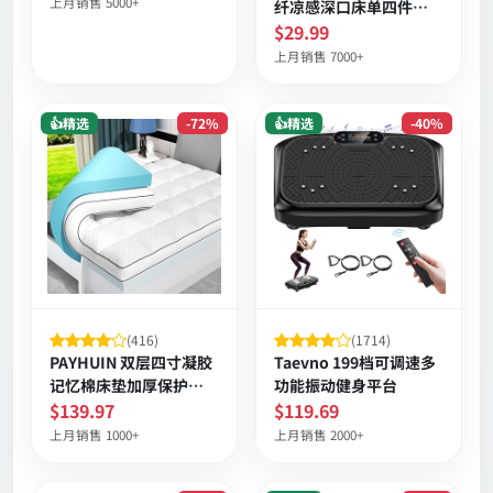
上月销售 5000+
纤凉感深口床单四件套
Queen加大号 超柔透气
$29.99
防皱奥可泰认证
上月销售 7000+
👍精选
-72%
👍精选
-40%
(416)
(1714)
PAYHUIN 双层四寸凝胶
Taevno 199档可调速多
记忆棉床垫加厚保护垫
功能振动健身平台
深度包角防滑护脊透气
$139.97
$119.69
上月销售 1000+
上月销售 2000+