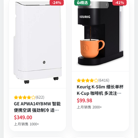
-24%
👍精选
-41%
(6416)
Keurig K-Slim 细长单杯
K-Cup 咖啡机 多流注水
(622)
三档杯量 快速加热 节能
$99.98
GE APWA14YBMW 智能
自动关 黑色
上月销售 2000+
便携空调 强劲制冷 适用
中等房间 自动蒸发 WiFi
$349.00
遥控 抗尘滤网
上月销售 1000+