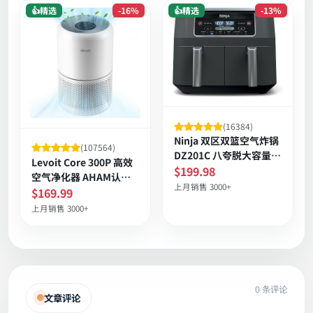
👍精选
-16%
👍精选
-13%
(16384)
Ninja 双区双篮空气炸锅
(107564)
DZ201C 八夸脱大容量
Levoit Core 300P 高效
智能同步烹饪
$199.98
空气净化器 AHAM认证
上月销售 3000+
CADR强力 低噪睡眠适用
$169.99
大空间
上月销售 3000+
0 条评论
文章评论