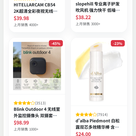
slopehill 专业离子护发
HITELLARCAM CB54
吹风机 强力快干 低噪附
2K超清全彩夜视无线户
风嘴扩散器 便携耐用过
$38.22
外摄像头 长续航双频连
$39.98
热保护
接
上月销售 3000+
上月销售 4000+
-45%
-23%
(3513)
Blink Outdoor 4 无线室
(7914)
外监控摄像头 双摄套装
d'alba Piedmont 白松
两年电池续航 1080p 日
$98.99
露双芯多效精华棒 含维
夜红外双向通话
上月销售 1000+
生素亮肤淡斑 即刻保湿
$24.00