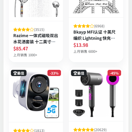
(6968)
(3515)
Bkayp MFi认证 十英尺
Razime 一体式磁吸双出
编织 Lightning 快充数
水花洒套装 十二英寸方
据线 三条装 抗缠绕 高速
$13.98
形高压雨淋手持多模式
$85.47
同步 兼容多款iPhone
上月销售 6000+
上月销售 1000+
🏆最佳
-33%
🏆最佳
-45%
(20629)
(1813)