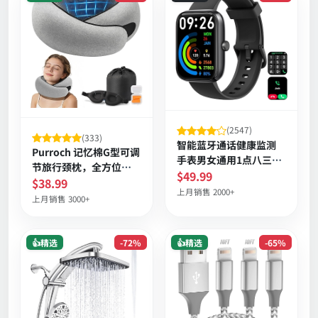
(2547)
(333)
智能蓝牙通话健康监测
Purroch 记忆棉G型可调
手表男女通用1点八三寸
节旅行颈枕，全方位护
高清屏
$49.99
颈带眼罩耳塞可拆洗
$38.99
上月销售 2000+
上月销售 3000+
👍精选
-72%
👍精选
-65%