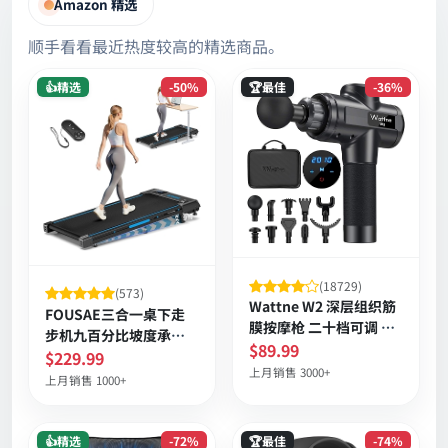
Amazon 精选
顺手看看最近热度较高的精选商品。
👍精选
-50%
🏆最佳
-36%
(18729)
(573)
Wattne W2 深层组织筋
FOUSAE三合一桌下走
膜按摩枪 二十档可调 静
步机九百分比坡度承重
音无绳 长续航便携收纳
$89.99
三百三十磅六点二英里
$229.99
套装
上月销售 3000+
时速
上月销售 1000+
👍精选
-72%
🏆最佳
-74%