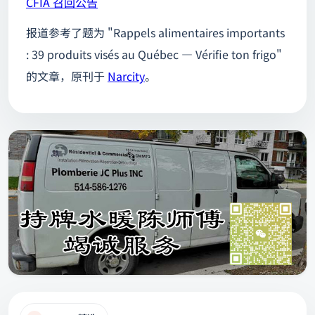
CFIA 召回公告
报道参考了题为 "Rappels alimentaires importants
: 39 produits visés au Québec — Vérifie ton frigo"
的文章，原刊于
Narcity
。