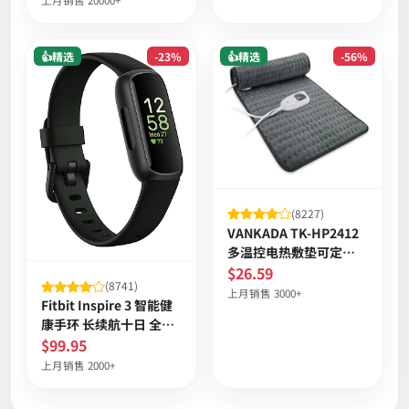
上月销售 20000+
👍精选
-23%
👍精选
-56%
(8227)
VANKADA TK-HP2412
多温控电热敷垫可定时
湿热干热
$26.59
(8741)
上月销售 3000+
Fitbit Inspire 3 智能健
康手环 长续航十日 全天
心率与睡眠压力监测 步
$99.95
数主动训练提醒防水
上月销售 2000+