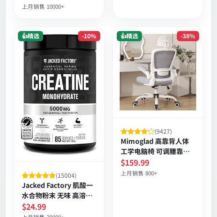
剂30包装
上月销售 10000+
👍精选
-10%
👍精选
-38%
(9427)
Mimoglad 高靠背人体
工学电脑椅 可调腰靠带
头枕 折叠扶手 透气网面
$159.99
强固五金 舒适坐垫
上月销售 800+
(15004)
Jacked Factory 肌酸一
水合物粉末 无味 高溶解
配方
$24.99