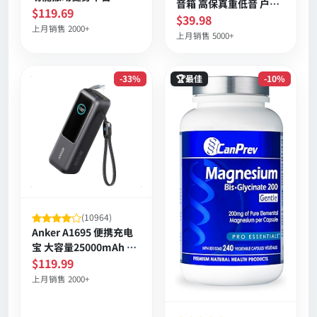
音箱 高保真重低音 户外
$119.69
耐用 多设备配对 环保材
$39.98
上月销售 2000+
质 7小时续航
上月销售 5000+
-33%
🏆最佳
-10%
(10964)
Anker A1695 便携充电
宝 大容量25000mAh 三
口100W 内置伸缩线
$119.99
上月销售 2000+