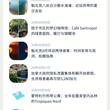
魁北克八处白沙碧水海滩：近似热带的夏
日去处
26年08月08日
隐于市区的梦幻咖啡馆：Café Santropol
的绿意庭院、暖灯与锦鲤池
26年08月08日
魁北克8月将迎两场食象：时间安排与观
测、拍摄指南
26年08月07日
加拿大政府隐私泄露集体和解开启索赔，
合资格者最高可获5,280加元
26年08月06日
蒙特利尔热带公寓：全年如置身室内丛林
的Tropiques Nord