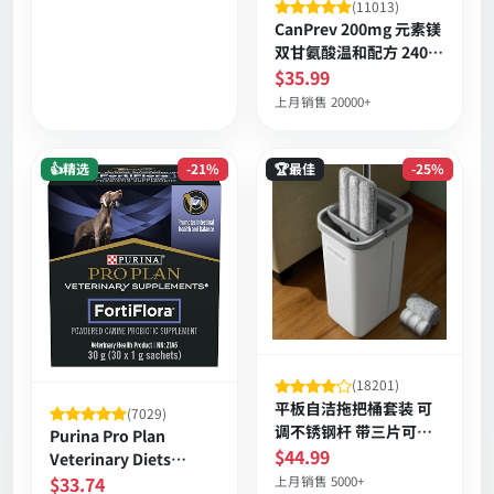
(11013)
CanPrev 200mg 元素镁
双甘氨酸温和配方 240粒
素食胶囊
$35.99
上月销售 20000+
👍精选
-21%
🏆最佳
-25%
(18201)
平板自洁拖把桶套装 可
(7029)
调不锈钢杆 带三片可洗
Purina Pro Plan
超细纤维
$44.99
Veterinary Diets
Fortiflora犬用益生菌粉
$33.74
上月销售 5000+