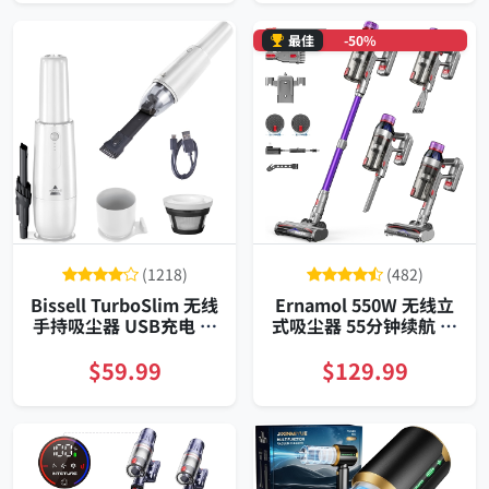
适用
最佳
-50%
(1218)
(482)
Bissell TurboSlim 无线
Ernamol 550W 无线立
手持吸尘器 USB充电 可
式吸尘器 55分钟续航 双
水洗滤网 紧凑便携
HEPA 防缠绕滚刷 家用
$59.99
$129.99