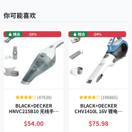
你可能喜欢
精选
-28%
精选
-24%
(47639)
(106865)
BLACK+DECKER
BLACK+DECKER
HNVC215B10 无线手持
CHV1410L 16V 锂电无
吸尘器 可水洗HEPA滤
线旋风手持吸尘器大容
网 强劲吸力 轻巧便携 壁
量可视尘杯可洗滤网智
$54.00
$75.98
挂充电 易清空杯 多表面
能省电充电座便携