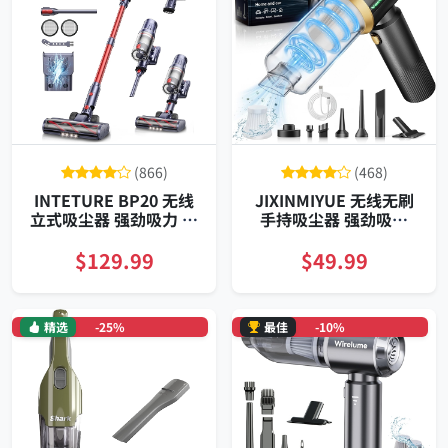
(866)
(468)
INTETURE BP20 无线
JIXINMIYUE 无线无刷
立式吸尘器 强劲吸力 高
手持吸尘器 强劲吸力
效可拆电池 壁挂触控彩
HEPA 车家两用便携
屏
$129.99
$49.99
精选
-25%
最佳
-10%