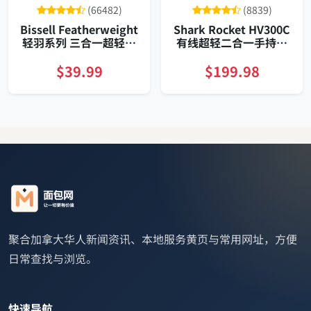
(66482)
(8839)
Bissell Featherweight
Shark Rocket HV300C
轻羽系列 三合一超轻有
有线超轻二合一手持杆
线吸尘器 家用适用硬地
式吸尘器
与低绒地毯
$39.99
$199.98
聚合加拿大华人新闻资讯、本地服务黄页与常用网址，方便
日常查找与浏览。
快速导航