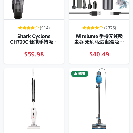
(914)
(2325)
Shark Cyclone
Wirelume 手持无线吸
CH700C 便携手持吸尘
尘器 无刷马达 超强吸力
器 超强吸力 轻量化
便携车家两用 可拆洗
USB充电 大容量尘杯 可
HEPA 快速充电 低噪声
$59.98
$40.49
水洗滤网 宠物毛发清理
多场景适用
精选