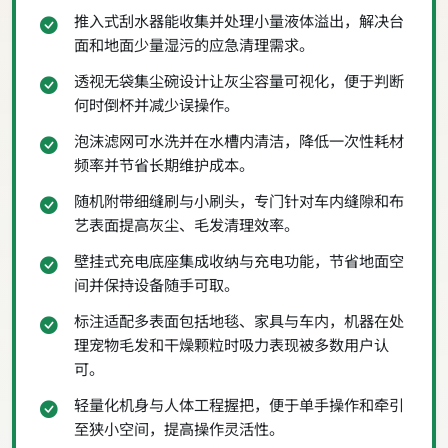
推入式刮水器能收集并处理小量液体溢出，解决台
面和地面少量湿污的应急清理需求。
透视无袋集尘碗设计让灰尘容量可视化，便于判断
何时倒杯并减少误操作。
泡沫滤网可水洗并在水槽内清洁，降低一次性耗材
频率并节省长期维护成本。
随机附带细缝刷与小刷头，专门针对车内缝隙和布
艺表面提高灰尘、毛发清理效率。
壁挂式充电底座集成收纳与充电功能，节省地面空
间并保持设备随手可取。
标注适配多表面包括地毯、家具与车内，机器在处
理宠物毛发和干燥颗粒时吸力表现被多数用户认
可。
轻量化机身与人体工程握把，便于单手操作和牵引
至狭小空间，提高操作灵活性。