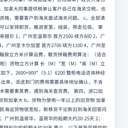
税，加拿大同事提供税单让客户自己在海关交税，也
资格，需要客户到海关面试海关问题。 c，全部清
可以安排卸货，搬进家里，组装，带走垃圾。 第
 1，广州至温哥华 首方2500 续方800 2，广
3，广州至卡尔加里 首方2700 续方1100 4，广州至
运散货拼箱按立方米计算运费，散货拼箱费用算法：（适合
柜）货物立方计算 长（M）*宽（M）*高（M）立
2600+900*（5-1）6200 整柜电话咨询林经
关出来，派送到门的费用需要具体地址确认，不含
木需要熏蒸费，遇到海关查货费。 第四，进口加
货到加拿大 b，货物为使用一年以上的旧货物 加拿
民海运货物很宽松，新移货不论新旧到海关回答问
；广州到温哥华，温哥华的船期大约20-25天 2；
到蒙特利尔的船期大约30天 第六，以下是我司提供的