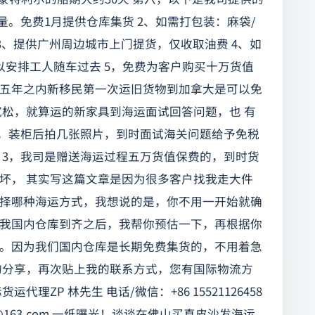
量。免费1月提供仓库集货 2、如需打包装：麻袋/
0 3、提供广州周边城市上门提货，仅收取油费 4、如
以安排工人随车过去 5，免费为客户购买十万货值
规定五年之内新移民第一次运旧货物到加拿大是可以免
宽松，就算运的新家具到海运面试回答问题，也 有
中，装柜后拍几张照片，到时面试海关问题给予免税
 3，我司是赠送海运过程五万货值保费的，到时货
坏， 其实写这篇文章是因为很多客户找我走大件
择哪种海运方式，我想说的是，你不用一开始就确
我国内仓库到齐之后，我帮你预估一下，再根据你
。因为我们国内仓库是长期免费集货的，不用着急
的分享，再次贴上我的联系方式，您有国际物流方
ZP 林先生 电话/微信：+86 15521126458
@163.com
一纸曝光！谈谈在佛山买真皮沙发海运